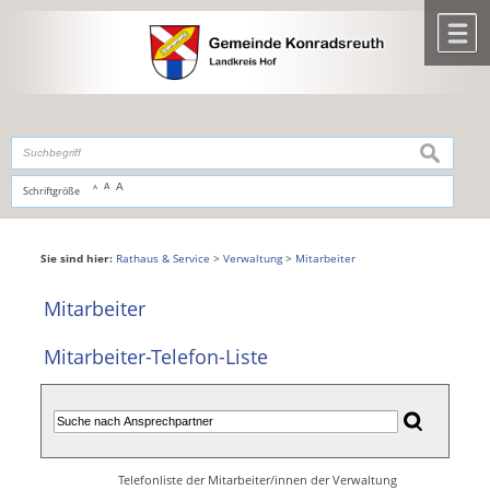
Zum Inhalt
,
zur Navigation
oder
zur Startseite
springen.
chließen
M
suchen
A
A
Schriftgröße
A
Sie sind hier:
Rathaus & Service
>
Verwaltung
>
Mitarbeiter
Mitarbeiter
Mitarbeiter-Telefon-Liste
Telefonliste der Mitarbeiter/innen der Verwaltung