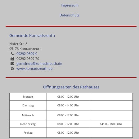
Impressum
Datenschutz
Gemeinde Konradsreuth
Hofer Str. 8
95176 Konradsreuth
09292 9599-0
09292 9599-70
gemeinde@konradsreuth.de
www.konradsreuth.de
Öffnungszeiten des Rathauses
Montag
08:00 - 12:00 Uhr
Dienstag
08:00 - 14:00 Uhr
Mittwoch
08:00 - 12:00 Uhr
Donnerstag
08:00 - 12:00 Uhr
14:00 – 18:00 Uhr
Freitag
08:00 - 12:00 Uhr