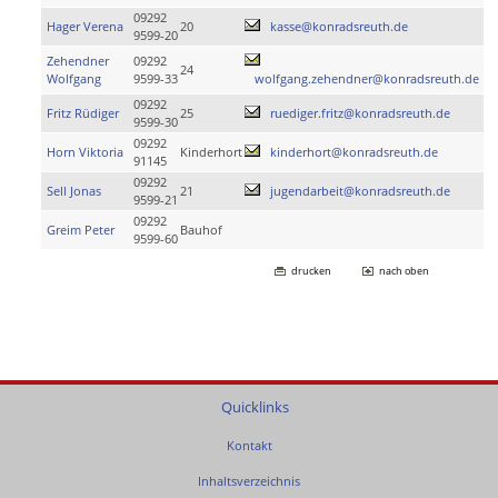
09292
Hager Verena
20
kasse@konradsreuth.de
9599-20
Zehendner
09292
24
Wolfgang
9599-33
wolfgang.zehendner@konradsreuth.de
09292
Fritz Rüdiger
25
ruediger.fritz@konradsreuth.de
9599-30
09292
Horn Viktoria
Kinderhort
kinderhort@konradsreuth.de
91145
09292
Sell Jonas
21
jugendarbeit@konradsreuth.de
9599-21
09292
Greim Peter
Bauhof
9599-60
drucken
nach oben
Quicklinks
Kontakt
Inhaltsverzeichnis