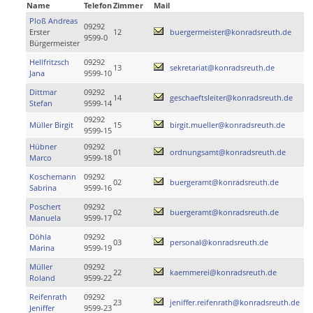
Name
Telefon
Zimmer
Mail
Ploß Andreas
09292
Erster
12
buergermeister@konradsreuth.de
9599-0
Bürgermeister
Hellfritzsch
09292
13
sekretariat@konradsreuth.de
Jana
9599-10
Dittmar
09292
14
geschaeftsleiter@konradsreuth.de
Stefan
9599-14
09292
Müller Birgit
15
birgit.mueller@konradsreuth.de
9599-15
Hübner
09292
01
ordnungsamt@konradsreuth.de
Marco
9599-18
Koschemann
09292
02
buergeramt@konradsreuth.de
Sabrina
9599-16
Poschert
09292
02
buergeramt@konradsreuth.de
Manuela
9599-17
Döhla
09292
03
personal@konradsreuth.de
Marina
9599-19
Müller
09292
22
kaemmerei@konradsreuth.de
Roland
9599-22
Reifenrath
09292
23
jeniffer.reifenrath@konradsreuth.de
Jeniffer
9599-23