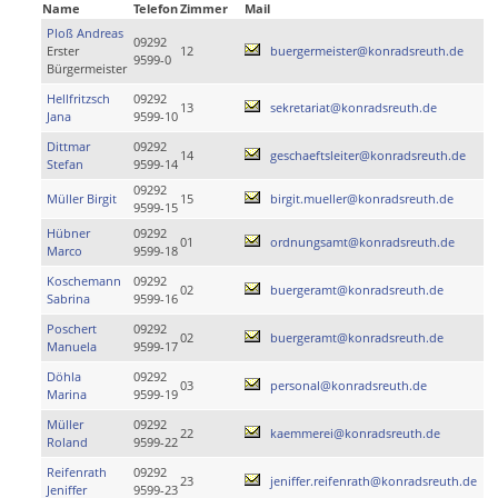
Name
Telefon
Zimmer
Mail
Ploß Andreas
09292
Erster
12
buergermeister@konradsreuth.de
9599-0
Bürgermeister
Hellfritzsch
09292
13
sekretariat@konradsreuth.de
Jana
9599-10
Dittmar
09292
14
geschaeftsleiter@konradsreuth.de
Stefan
9599-14
09292
Müller Birgit
15
birgit.mueller@konradsreuth.de
9599-15
Hübner
09292
01
ordnungsamt@konradsreuth.de
Marco
9599-18
Koschemann
09292
02
buergeramt@konradsreuth.de
Sabrina
9599-16
Poschert
09292
02
buergeramt@konradsreuth.de
Manuela
9599-17
Döhla
09292
03
personal@konradsreuth.de
Marina
9599-19
Müller
09292
22
kaemmerei@konradsreuth.de
Roland
9599-22
Reifenrath
09292
23
jeniffer.reifenrath@konradsreuth.de
Jeniffer
9599-23