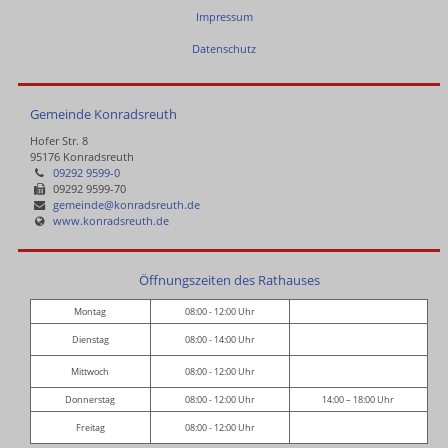
Impressum
Datenschutz
Gemeinde Konradsreuth
Hofer Str. 8
95176 Konradsreuth
09292 9599-0
09292 9599-70
gemeinde@konradsreuth.de
www.konradsreuth.de
Öffnungszeiten des Rathauses
Montag
08:00 - 12:00 Uhr
Dienstag
08:00 - 14:00 Uhr
Mittwoch
08:00 - 12:00 Uhr
Donnerstag
08:00 - 12:00 Uhr
14:00 – 18:00 Uhr
Freitag
08:00 - 12:00 Uhr