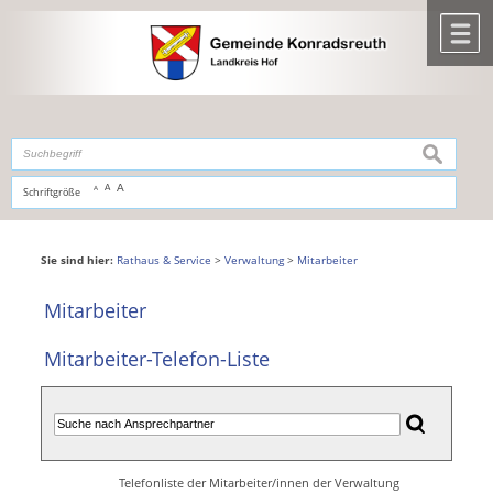
Zum Inhalt
,
zur Navigation
oder
zur Startseite
springen.
chließen
M
suchen
A
A
Schriftgröße
A
Sie sind hier:
Rathaus & Service
>
Verwaltung
>
Mitarbeiter
Mitarbeiter
Mitarbeiter-Telefon-Liste
Telefonliste der Mitarbeiter/innen der Verwaltung