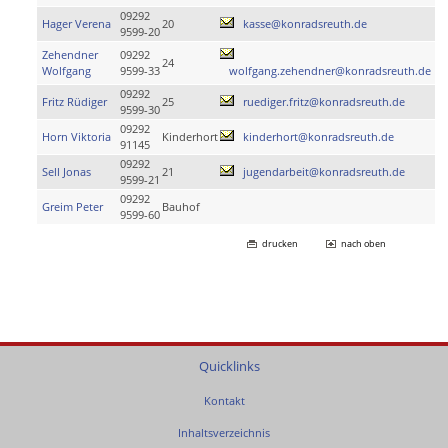
09292
Hager Verena
20
kasse@konradsreuth.de
9599-20
Zehendner
09292
24
Wolfgang
9599-33
wolfgang.zehendner@konradsreuth.de
09292
Fritz Rüdiger
25
ruediger.fritz@konradsreuth.de
9599-30
09292
Horn Viktoria
Kinderhort
kinderhort@konradsreuth.de
91145
09292
Sell Jonas
21
jugendarbeit@konradsreuth.de
9599-21
09292
Greim Peter
Bauhof
9599-60
drucken
nach oben
Quicklinks
Kontakt
Inhaltsverzeichnis