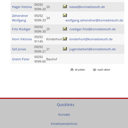
09292
Hager Verena
20
kasse@konradsreuth.de
9599-20
Zehendner
09292
24
Wolfgang
9599-33
wolfgang.zehendner@konradsreuth.de
09292
Fritz Rüdiger
25
ruediger.fritz@konradsreuth.de
9599-30
09292
Horn Viktoria
Kinderhort
kinderhort@konradsreuth.de
91145
09292
Sell Jonas
21
jugendarbeit@konradsreuth.de
9599-21
09292
Greim Peter
Bauhof
9599-60
drucken
nach oben
Quicklinks
Kontakt
Inhaltsverzeichnis