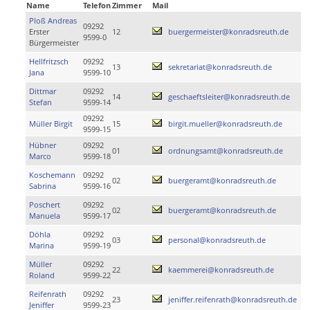
Name
Telefon
Zimmer
Mail
Ploß Andreas
09292
Erster
12
buergermeister@konradsreuth.de
9599-0
Bürgermeister
Hellfritzsch
09292
13
sekretariat@konradsreuth.de
Jana
9599-10
Dittmar
09292
14
geschaeftsleiter@konradsreuth.de
Stefan
9599-14
09292
Müller Birgit
15
birgit.mueller@konradsreuth.de
9599-15
Hübner
09292
01
ordnungsamt@konradsreuth.de
Marco
9599-18
Koschemann
09292
02
buergeramt@konradsreuth.de
Sabrina
9599-16
Poschert
09292
02
buergeramt@konradsreuth.de
Manuela
9599-17
Döhla
09292
03
personal@konradsreuth.de
Marina
9599-19
Müller
09292
22
kaemmerei@konradsreuth.de
Roland
9599-22
Reifenrath
09292
23
jeniffer.reifenrath@konradsreuth.de
Jeniffer
9599-23