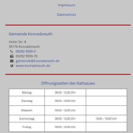
Impressum
Datenschutz
Gemeinde Konradsreuth
Hofer Str. 8
95176 Konradsreuth
09292 9599-0
09292 9599-70
gemeinde@konradsreuth.de
www.konradsreuth.de
Öffnungszeiten des Rathauses
Montag
08:00 - 12:00 Uhr
Dienstag
08:00 - 14:00 Uhr
Mittwoch
08:00 - 12:00 Uhr
Donnerstag
08:00 - 12:00 Uhr
14:00 – 18:00 Uhr
Freitag
08:00 - 12:00 Uhr