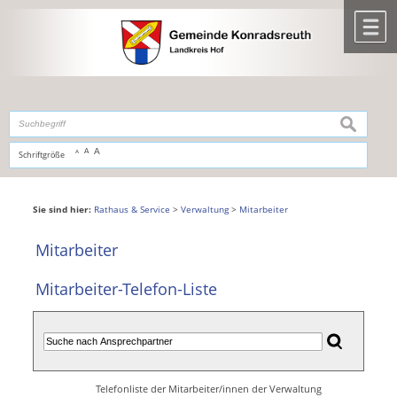
Zum Inhalt
,
zur Navigation
oder
zur Startseite
springen.
chließen
M
suchen
A
A
Schriftgröße
A
Sie sind hier:
Rathaus & Service
>
Verwaltung
>
Mitarbeiter
Mitarbeiter
Mitarbeiter-Telefon-Liste
Telefonliste der Mitarbeiter/innen der Verwaltung