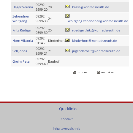
09292
Hager Verena
20
kasse@konradsreuth.de
9599-20
Zehendner
09292
24
Wolfgang
9599-33
wolfgang.zehendner@konradsreuth.de
09292
Fritz Rüdiger
25
ruediger.fritz@konradsreuth.de
9599-30
09292
Horn Viktoria
Kinderhort
kinderhort@konradsreuth.de
91145
09292
Sell Jonas
21
jugendarbeit@konradsreuth.de
9599-21
09292
Greim Peter
Bauhof
9599-60
drucken
nach oben
Quicklinks
Kontakt
Inhaltsverzeichnis