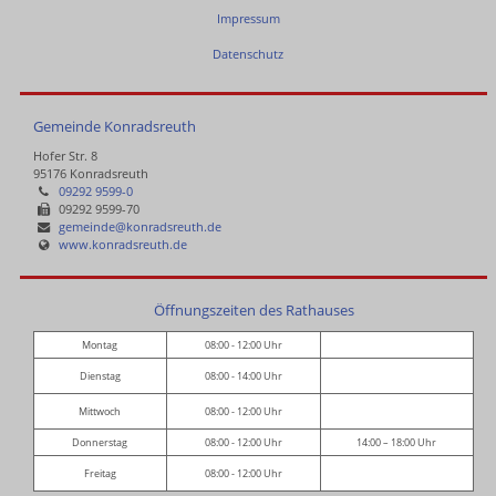
Impressum
Datenschutz
Gemeinde Konradsreuth
Hofer Str. 8
95176 Konradsreuth
09292 9599-0
09292 9599-70
gemeinde@konradsreuth.de
www.konradsreuth.de
Öffnungszeiten des Rathauses
Montag
08:00 - 12:00 Uhr
Dienstag
08:00 - 14:00 Uhr
Mittwoch
08:00 - 12:00 Uhr
Donnerstag
08:00 - 12:00 Uhr
14:00 – 18:00 Uhr
Freitag
08:00 - 12:00 Uhr