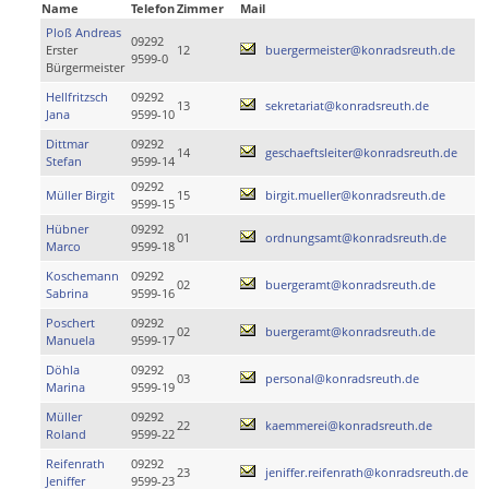
Name
Telefon
Zimmer
Mail
Ploß Andreas
09292
Erster
12
buergermeister@konradsreuth.de
9599-0
Bürgermeister
Hellfritzsch
09292
13
sekretariat@konradsreuth.de
Jana
9599-10
Dittmar
09292
14
geschaeftsleiter@konradsreuth.de
Stefan
9599-14
09292
Müller Birgit
15
birgit.mueller@konradsreuth.de
9599-15
Hübner
09292
01
ordnungsamt@konradsreuth.de
Marco
9599-18
Koschemann
09292
02
buergeramt@konradsreuth.de
Sabrina
9599-16
Poschert
09292
02
buergeramt@konradsreuth.de
Manuela
9599-17
Döhla
09292
03
personal@konradsreuth.de
Marina
9599-19
Müller
09292
22
kaemmerei@konradsreuth.de
Roland
9599-22
Reifenrath
09292
23
jeniffer.reifenrath@konradsreuth.de
Jeniffer
9599-23