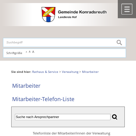
Zum Inhalt
,
zur Navigation
oder
zur Startseite
springen.
chließen
M
suchen
A
A
Schriftgröße
A
Sie sind hier:
Rathaus & Service
>
Verwaltung
>
Mitarbeiter
Mitarbeiter
Mitarbeiter-Telefon-Liste
Telefonliste der Mitarbeiter/innen der Verwaltung