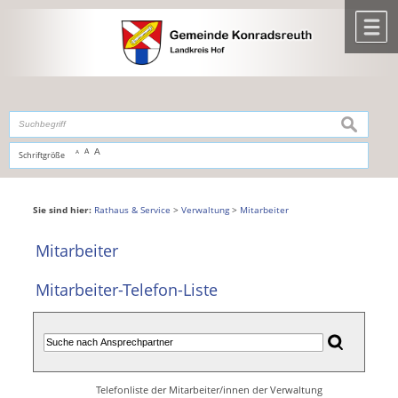
Zum Inhalt
,
zur Navigation
oder
zur Startseite
springen.
chließen
M
suchen
A
A
Schriftgröße
A
Sie sind hier:
Rathaus & Service
>
Verwaltung
>
Mitarbeiter
Mitarbeiter
Mitarbeiter-Telefon-Liste
Telefonliste der Mitarbeiter/innen der Verwaltung