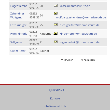
09292
Hager Verena
20
kasse@konradsreuth.de
9599-20
Zehendner
09292
24
Wolfgang
9599-33
wolfgang.zehendner@konradsreuth.de
09292
Fritz Rüdiger
25
ruediger.fritz@konradsreuth.de
9599-30
09292
Horn Viktoria
Kinderhort
kinderhort@konradsreuth.de
91145
09292
Sell Jonas
21
jugendarbeit@konradsreuth.de
9599-21
09292
Greim Peter
Bauhof
9599-60
drucken
nach oben
Quicklinks
Kontakt
Inhaltsverzeichnis