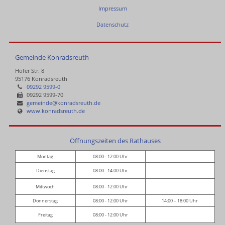
Impressum
Datenschutz
Gemeinde Konradsreuth
Hofer Str. 8
95176 Konradsreuth
09292 9599-0
09292 9599-70
gemeinde@konradsreuth.de
www.konradsreuth.de
Öffnungszeiten des Rathauses
Montag
08:00 - 12:00 Uhr
Dienstag
08:00 - 14:00 Uhr
Mittwoch
08:00 - 12:00 Uhr
Donnerstag
08:00 - 12:00 Uhr
14:00 – 18:00 Uhr
Freitag
08:00 - 12:00 Uhr