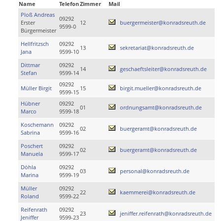
Name
Telefon
Zimmer
Mail
Ploß Andreas
09292
Erster
12
buergermeister@konradsreuth.de
9599-0
Bürgermeister
Hellfritzsch
09292
13
sekretariat@konradsreuth.de
Jana
9599-10
Dittmar
09292
14
geschaeftsleiter@konradsreuth.de
Stefan
9599-14
09292
Müller Birgit
15
birgit.mueller@konradsreuth.de
9599-15
Hübner
09292
01
ordnungsamt@konradsreuth.de
Marco
9599-18
Koschemann
09292
02
buergeramt@konradsreuth.de
Sabrina
9599-16
Poschert
09292
02
buergeramt@konradsreuth.de
Manuela
9599-17
Döhla
09292
03
personal@konradsreuth.de
Marina
9599-19
Müller
09292
22
kaemmerei@konradsreuth.de
Roland
9599-22
Reifenrath
09292
23
jeniffer.reifenrath@konradsreuth.de
Jeniffer
9599-23