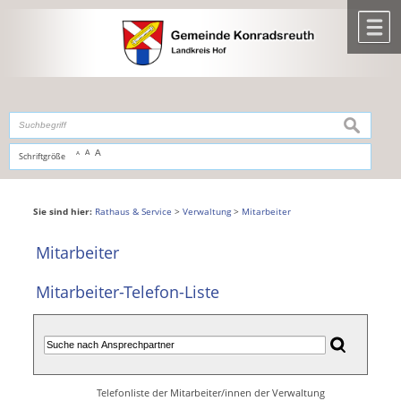
Zum Inhalt
,
zur Navigation
oder
zur Startseite
springen.
chließen
M
suchen
A
A
Schriftgröße
A
Sie sind hier:
Rathaus & Service
>
Verwaltung
>
Mitarbeiter
Mitarbeiter
Mitarbeiter-Telefon-Liste
Telefonliste der Mitarbeiter/innen der Verwaltung