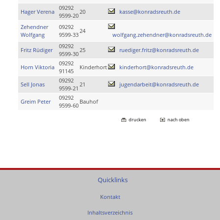
09292
Hager Verena
20
kasse@konradsreuth.de
9599-20
Zehendner
09292
24
Wolfgang
9599-33
wolfgang.zehendner@konradsreuth.de
09292
Fritz Rüdiger
25
ruediger.fritz@konradsreuth.de
9599-30
09292
Horn Viktoria
Kinderhort
kinderhort@konradsreuth.de
91145
09292
Sell Jonas
21
jugendarbeit@konradsreuth.de
9599-21
09292
Greim Peter
Bauhof
9599-60
drucken
nach oben
Quicklinks
Kontakt
Inhaltsverzeichnis