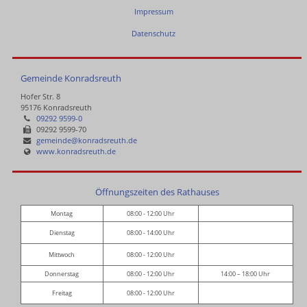
Impressum
Datenschutz
Gemeinde Konradsreuth
Hofer Str. 8
95176 Konradsreuth
09292 9599-0
09292 9599-70
gemeinde@konradsreuth.de
www.konradsreuth.de
Öffnungszeiten des Rathauses
Montag
08:00 - 12:00 Uhr
Dienstag
08:00 - 14:00 Uhr
Mittwoch
08:00 - 12:00 Uhr
Donnerstag
08:00 - 12:00 Uhr
14:00 – 18:00 Uhr
Freitag
08:00 - 12:00 Uhr