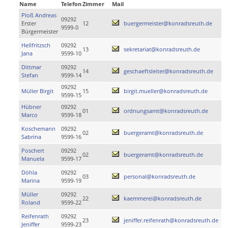
Name
Telefon
Zimmer
Mail
Ploß Andreas
09292
Erster
12
buergermeister@konradsreuth.de
9599-0
Bürgermeister
Hellfritzsch
09292
13
sekretariat@konradsreuth.de
Jana
9599-10
Dittmar
09292
14
geschaeftsleiter@konradsreuth.de
Stefan
9599-14
09292
Müller Birgit
15
birgit.mueller@konradsreuth.de
9599-15
Hübner
09292
01
ordnungsamt@konradsreuth.de
Marco
9599-18
Koschemann
09292
02
buergeramt@konradsreuth.de
Sabrina
9599-16
Poschert
09292
02
buergeramt@konradsreuth.de
Manuela
9599-17
Döhla
09292
03
personal@konradsreuth.de
Marina
9599-19
Müller
09292
22
kaemmerei@konradsreuth.de
Roland
9599-22
Reifenrath
09292
23
jeniffer.reifenrath@konradsreuth.de
Jeniffer
9599-23