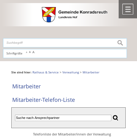
Zum Inhalt
,
zur Navigation
oder
zur Startseite
springen.
chließen
M
suchen
A
A
Schriftgröße
A
Sie sind hier:
Rathaus & Service
>
Verwaltung
>
Mitarbeiter
Mitarbeiter
Mitarbeiter-Telefon-Liste
Telefonliste der Mitarbeiter/innen der Verwaltung