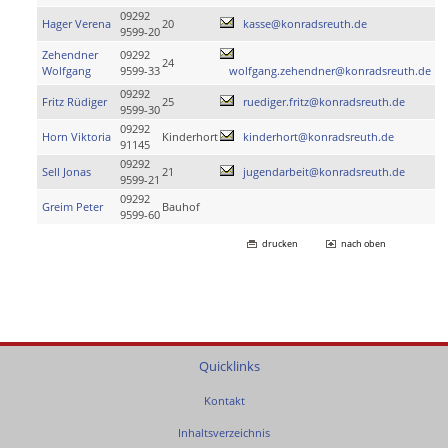
09292
Hager Verena
20
kasse@konradsreuth.de
9599-20
Zehendner
09292
24
Wolfgang
9599-33
wolfgang.zehendner@konradsreuth.de
09292
Fritz Rüdiger
25
ruediger.fritz@konradsreuth.de
9599-30
09292
Horn Viktoria
Kinderhort
kinderhort@konradsreuth.de
91145
09292
Sell Jonas
21
jugendarbeit@konradsreuth.de
9599-21
09292
Greim Peter
Bauhof
9599-60
drucken
nach oben
Quicklinks
Kontakt
Inhaltsverzeichnis