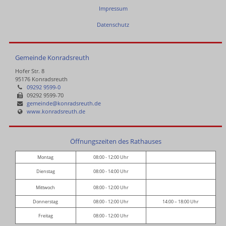
Impressum
Datenschutz
Gemeinde Konradsreuth
Hofer Str. 8
95176 Konradsreuth
09292 9599-0
09292 9599-70
gemeinde@konradsreuth.de
www.konradsreuth.de
Öffnungszeiten des Rathauses
Montag
08:00 - 12:00 Uhr
Dienstag
08:00 - 14:00 Uhr
Mittwoch
08:00 - 12:00 Uhr
Donnerstag
08:00 - 12:00 Uhr
14:00 – 18:00 Uhr
Freitag
08:00 - 12:00 Uhr