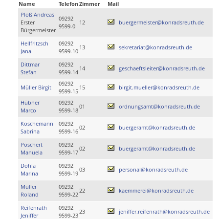
Name
Telefon
Zimmer
Mail
Ploß Andreas
09292
Erster
12
buergermeister@konradsreuth.de
9599-0
Bürgermeister
Hellfritzsch
09292
13
sekretariat@konradsreuth.de
Jana
9599-10
Dittmar
09292
14
geschaeftsleiter@konradsreuth.de
Stefan
9599-14
09292
Müller Birgit
15
birgit.mueller@konradsreuth.de
9599-15
Hübner
09292
01
ordnungsamt@konradsreuth.de
Marco
9599-18
Koschemann
09292
02
buergeramt@konradsreuth.de
Sabrina
9599-16
Poschert
09292
02
buergeramt@konradsreuth.de
Manuela
9599-17
Döhla
09292
03
personal@konradsreuth.de
Marina
9599-19
Müller
09292
22
kaemmerei@konradsreuth.de
Roland
9599-22
Reifenrath
09292
23
jeniffer.reifenrath@konradsreuth.de
Jeniffer
9599-23