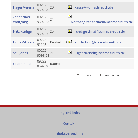
09292
Hager Verena
20
kasse@konradsreuth.de
9599-20
Zehendner
09292
24
Wolfgang
9599-33
wolfgang.zehendner@konradsreuth.de
09292
Fritz Rüdiger
25
ruediger.fritz@konradsreuth.de
9599-30
09292
Horn Viktoria
Kinderhort
kinderhort@konradsreuth.de
91145
09292
Sell Jonas
21
jugendarbeit@konradsreuth.de
9599-21
09292
Greim Peter
Bauhof
9599-60
drucken
nach oben
Quicklinks
Kontakt
Inhaltsverzeichnis