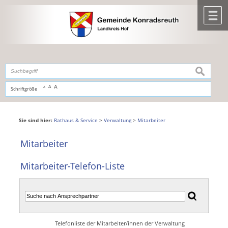
Zum Inhalt
,
zur Navigation
oder
zur Startseite
springen.
chließen
M
suchen
A
A
Schriftgröße
A
Sie sind hier:
Rathaus & Service
>
Verwaltung
>
Mitarbeiter
Mitarbeiter
Mitarbeiter-Telefon-Liste
Telefonliste der Mitarbeiter/innen der Verwaltung