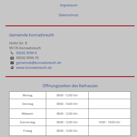
Impressum
Datenschutz
Gemeinde Konradsreuth
Hofer Str. 8
95176 Konradsreuth
09292 9599-0
09292 9599-70
gemeinde@konradsreuth.de
www.konradsreuth.de
Öffnungszeiten des Rathauses
Montag
08:00 - 12:00 Uhr
Dienstag
08:00 - 14:00 Uhr
Mittwoch
08:00 - 12:00 Uhr
Donnerstag
08:00 - 12:00 Uhr
14:00 – 18:00 Uhr
Freitag
08:00 - 12:00 Uhr