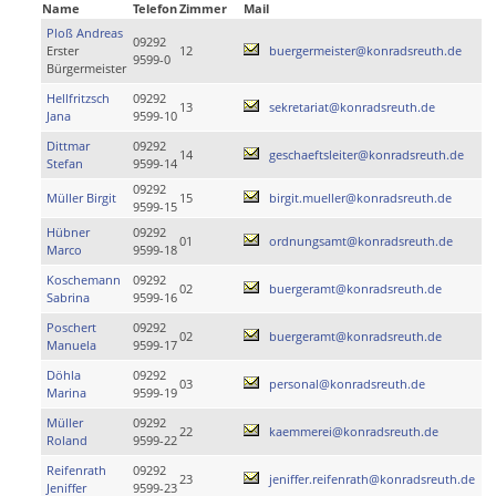
Name
Telefon
Zimmer
Mail
Ploß Andreas
09292
Erster
12
buergermeister@konradsreuth.de
9599-0
Bürgermeister
Hellfritzsch
09292
13
sekretariat@konradsreuth.de
Jana
9599-10
Dittmar
09292
14
geschaeftsleiter@konradsreuth.de
Stefan
9599-14
09292
Müller Birgit
15
birgit.mueller@konradsreuth.de
9599-15
Hübner
09292
01
ordnungsamt@konradsreuth.de
Marco
9599-18
Koschemann
09292
02
buergeramt@konradsreuth.de
Sabrina
9599-16
Poschert
09292
02
buergeramt@konradsreuth.de
Manuela
9599-17
Döhla
09292
03
personal@konradsreuth.de
Marina
9599-19
Müller
09292
22
kaemmerei@konradsreuth.de
Roland
9599-22
Reifenrath
09292
23
jeniffer.reifenrath@konradsreuth.de
Jeniffer
9599-23