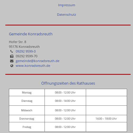
Impressum
Datenschutz
Gemeinde Konradsreuth
Hofer Str. 8
95176 Konradsreuth
09292 9599-0
09292 9599-70
gemeinde@konradsreuth.de
www.konradsreuth.de
Öffnungszeiten des Rathauses
Montag
08:00 - 12:00 Uhr
Dienstag
08:00 - 14:00 Uhr
Mittwoch
08:00 - 12:00 Uhr
Donnerstag
08:00 - 12:00 Uhr
14:00 – 18:00 Uhr
Freitag
08:00 - 12:00 Uhr