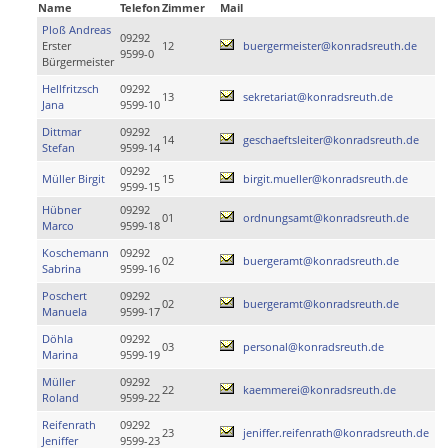
Name
Telefon
Zimmer
Mail
Ploß Andreas
09292
Erster
12
buergermeister@konradsreuth.de
9599-0
Bürgermeister
Hellfritzsch
09292
13
sekretariat@konradsreuth.de
Jana
9599-10
Dittmar
09292
14
geschaeftsleiter@konradsreuth.de
Stefan
9599-14
09292
Müller Birgit
15
birgit.mueller@konradsreuth.de
9599-15
Hübner
09292
01
ordnungsamt@konradsreuth.de
Marco
9599-18
Koschemann
09292
02
buergeramt@konradsreuth.de
Sabrina
9599-16
Poschert
09292
02
buergeramt@konradsreuth.de
Manuela
9599-17
Döhla
09292
03
personal@konradsreuth.de
Marina
9599-19
Müller
09292
22
kaemmerei@konradsreuth.de
Roland
9599-22
Reifenrath
09292
23
jeniffer.reifenrath@konradsreuth.de
Jeniffer
9599-23