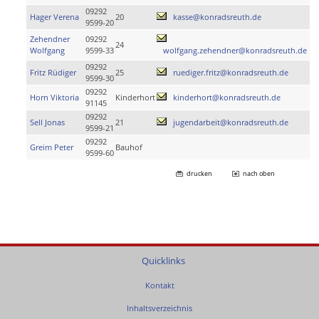
09292
Hager Verena
20
kasse@konradsreuth.de
9599-20
Zehendner
09292
24
Wolfgang
9599-33
wolfgang.zehendner@konradsreuth.de
09292
Fritz Rüdiger
25
ruediger.fritz@konradsreuth.de
9599-30
09292
Horn Viktoria
Kinderhort
kinderhort@konradsreuth.de
91145
09292
Sell Jonas
21
jugendarbeit@konradsreuth.de
9599-21
09292
Greim Peter
Bauhof
9599-60
drucken
nach oben
Quicklinks
Kontakt
Inhaltsverzeichnis