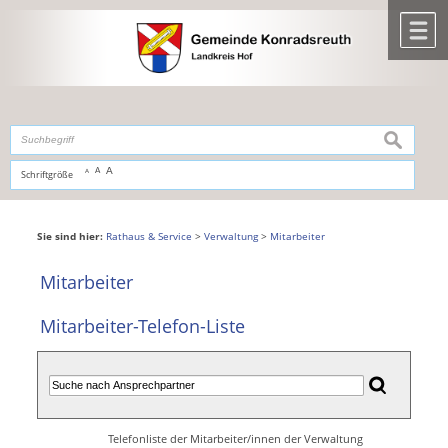
Zum Inhalt
,
zur Navigation
oder
zur Startseite
springen.
chließen
M
suchen
A
A
Schriftgröße
A
Sie sind hier:
Rathaus & Service
>
Verwaltung
>
Mitarbeiter
Mitarbeiter
Mitarbeiter-Telefon-Liste
Telefonliste der Mitarbeiter/innen der Verwaltung