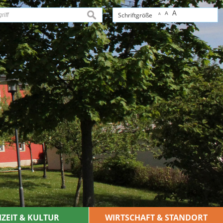
A
A
suchen
Schriftgröße
A
IZEIT & KULTUR
WIRTSCHAFT & STANDORT