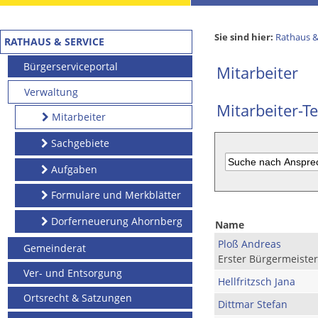
Sie sind hier:
Rathaus &
RATHAUS & SERVICE
Bürgerserviceportal
Mitarbeiter
Verwaltung
Mitarbeiter-Te
Mitarbeiter
Sachgebiete
Aufgaben
Formulare und Merkblätter
Dorferneuerung Ahornberg
Name
Ploß Andreas
Gemeinderat
Erster Bürgermeister
Ver- und Entsorgung
Hellfritzsch Jana
Ortsrecht & Satzungen
Dittmar Stefan