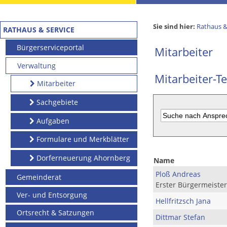
Sie sind hier:
Rathaus &
RATHAUS & SERVICE
Bürgerserviceportal
Mitarbeiter
Verwaltung
Mitarbeiter-Te
Mitarbeiter
Sachgebiete
Aufgaben
Formulare und Merkblätter
Dorferneuerung Ahornberg
Name
Ploß Andreas
Gemeinderat
Erster Bürgermeister
Ver- und Entsorgung
Hellfritzsch Jana
Ortsrecht & Satzungen
Dittmar Stefan