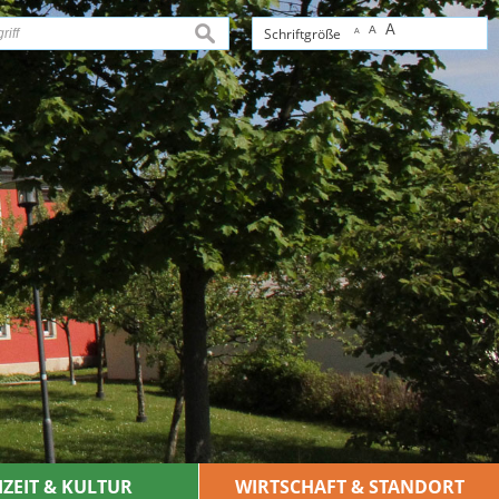
A
A
suchen
Schriftgröße
A
IZEIT & KULTUR
WIRTSCHAFT & STANDORT