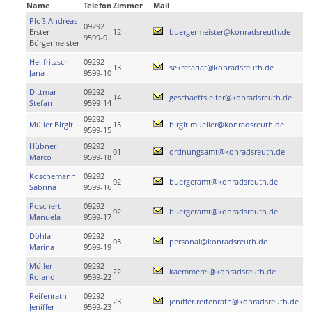
Name
Telefon
Zimmer
Mail
Ploß Andreas
09292
Erster
12
buergermeister@konradsreuth.de
9599-0
Bürgermeister
Hellfritzsch
09292
13
sekretariat@konradsreuth.de
Jana
9599-10
Dittmar
09292
14
geschaeftsleiter@konradsreuth.de
Stefan
9599-14
09292
Müller Birgit
15
birgit.mueller@konradsreuth.de
9599-15
Hübner
09292
01
ordnungsamt@konradsreuth.de
Marco
9599-18
Koschemann
09292
02
buergeramt@konradsreuth.de
Sabrina
9599-16
Poschert
09292
02
buergeramt@konradsreuth.de
Manuela
9599-17
Döhla
09292
03
personal@konradsreuth.de
Marina
9599-19
Müller
09292
22
kaemmerei@konradsreuth.de
Roland
9599-22
Reifenrath
09292
23
jeniffer.reifenrath@konradsreuth.de
Jeniffer
9599-23