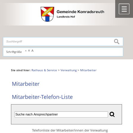
Zum Inhalt
,
zur Navigation
oder
zur Startseite
springen.
chließen
M
suchen
A
A
Schriftgröße
A
Sie sind hier:
Rathaus & Service
>
Verwaltung
>
Mitarbeiter
Mitarbeiter
Mitarbeiter-Telefon-Liste
Telefonliste der Mitarbeiter/innen der Verwaltung