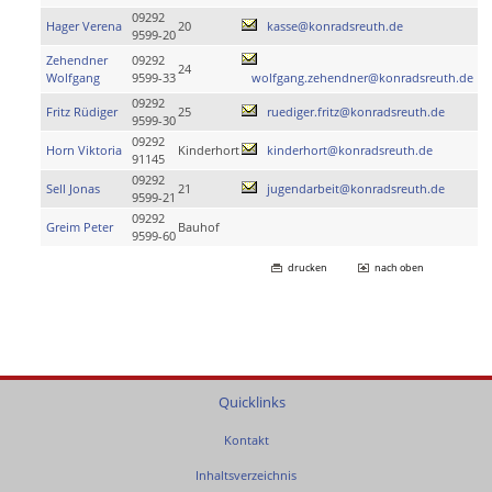
09292
Hager Verena
20
kasse@konradsreuth.de
9599-20
Zehendner
09292
24
Wolfgang
9599-33
wolfgang.zehendner@konradsreuth.de
09292
Fritz Rüdiger
25
ruediger.fritz@konradsreuth.de
9599-30
09292
Horn Viktoria
Kinderhort
kinderhort@konradsreuth.de
91145
09292
Sell Jonas
21
jugendarbeit@konradsreuth.de
9599-21
09292
Greim Peter
Bauhof
9599-60
drucken
nach oben
Quicklinks
Kontakt
Inhaltsverzeichnis