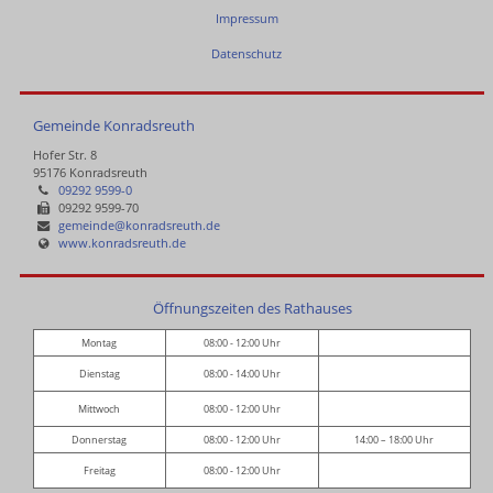
Impressum
Datenschutz
Gemeinde Konradsreuth
Hofer Str. 8
95176 Konradsreuth
09292 9599-0
09292 9599-70
gemeinde@konradsreuth.de
www.konradsreuth.de
Öffnungszeiten des Rathauses
Montag
08:00 - 12:00 Uhr
Dienstag
08:00 - 14:00 Uhr
Mittwoch
08:00 - 12:00 Uhr
Donnerstag
08:00 - 12:00 Uhr
14:00 – 18:00 Uhr
Freitag
08:00 - 12:00 Uhr