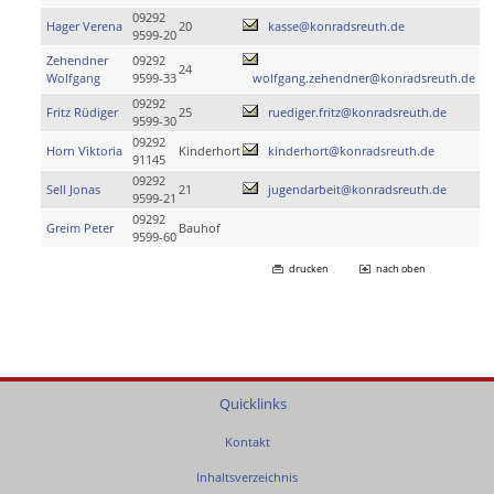
09292
Hager Verena
20
kasse@konradsreuth.de
9599-20
Zehendner
09292
24
Wolfgang
9599-33
wolfgang.zehendner@konradsreuth.de
09292
Fritz Rüdiger
25
ruediger.fritz@konradsreuth.de
9599-30
09292
Horn Viktoria
Kinderhort
kinderhort@konradsreuth.de
91145
09292
Sell Jonas
21
jugendarbeit@konradsreuth.de
9599-21
09292
Greim Peter
Bauhof
9599-60
drucken
nach oben
Quicklinks
Kontakt
Inhaltsverzeichnis