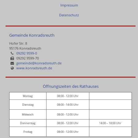
Impressum
Datenschutz
Gemeinde Konradsreuth
Hofer Str. 8
95176 Konradsreuth
09292 9599-0
09292 9599-70
gemeinde@konradsreuth.de
www.konradsreuth.de
Öffnungszeiten des Rathauses
Montag
08:00 - 12:00 Uhr
Dienstag
08:00 - 14:00 Uhr
Mittwoch
08:00 - 12:00 Uhr
Donnerstag
08:00 - 12:00 Uhr
14:00 – 18:00 Uhr
Freitag
08:00 - 12:00 Uhr