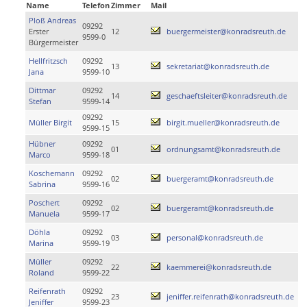
Name
Telefon
Zimmer
Mail
Ploß Andreas
09292
Erster
12
buergermeister@konradsreuth.de
9599-0
Bürgermeister
Hellfritzsch
09292
13
sekretariat@konradsreuth.de
Jana
9599-10
Dittmar
09292
14
geschaeftsleiter@konradsreuth.de
Stefan
9599-14
09292
Müller Birgit
15
birgit.mueller@konradsreuth.de
9599-15
Hübner
09292
01
ordnungsamt@konradsreuth.de
Marco
9599-18
Koschemann
09292
02
buergeramt@konradsreuth.de
Sabrina
9599-16
Poschert
09292
02
buergeramt@konradsreuth.de
Manuela
9599-17
Döhla
09292
03
personal@konradsreuth.de
Marina
9599-19
Müller
09292
22
kaemmerei@konradsreuth.de
Roland
9599-22
Reifenrath
09292
23
jeniffer.reifenrath@konradsreuth.de
Jeniffer
9599-23