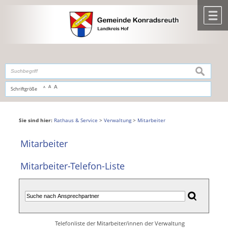
Zum Inhalt
,
zur Navigation
oder
zur Startseite
springen.
chließen
M
suchen
A
A
Schriftgröße
A
Sie sind hier:
Rathaus & Service
>
Verwaltung
>
Mitarbeiter
Mitarbeiter
Mitarbeiter-Telefon-Liste
Telefonliste der Mitarbeiter/innen der Verwaltung