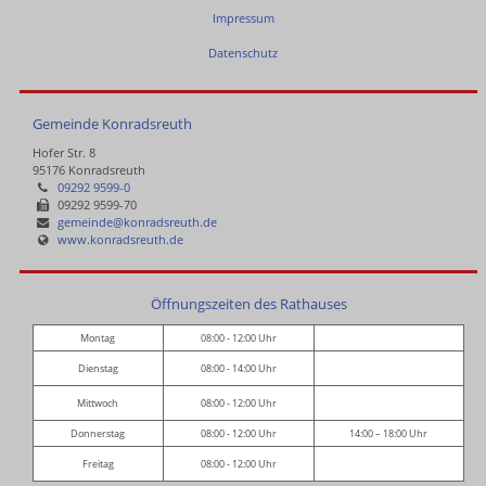
Impressum
Datenschutz
Gemeinde Konradsreuth
Hofer Str. 8
95176 Konradsreuth
09292 9599-0
09292 9599-70
gemeinde@konradsreuth.de
www.konradsreuth.de
Öffnungszeiten des Rathauses
Montag
08:00 - 12:00 Uhr
Dienstag
08:00 - 14:00 Uhr
Mittwoch
08:00 - 12:00 Uhr
Donnerstag
08:00 - 12:00 Uhr
14:00 – 18:00 Uhr
Freitag
08:00 - 12:00 Uhr