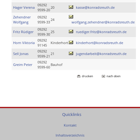
09292
Hager Verena
20
kasse@konradsreuth.de
9599-20
Zehendner
09292
24
Wolfgang
9599-33
wolfgang.zehendner@konradsreuth.de
09292
Fritz Rüdiger
25
ruediger.fritz@konradsreuth.de
9599-30
09292
Horn Viktoria
Kinderhort
kinderhort@konradsreuth.de
91145
09292
Sell Jonas
21
jugendarbeit@konradsreuth.de
9599-21
09292
Greim Peter
Bauhof
9599-60
drucken
nach oben
Quicklinks
Kontakt
Inhaltsverzeichnis