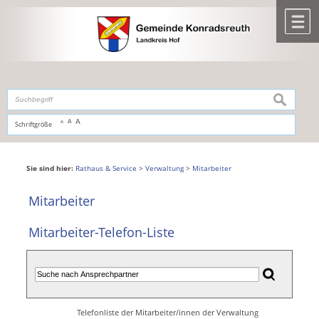
Zum Inhalt
,
zur Navigation
oder
zur Startseite
springen.
chließen
M
suchen
A
A
Schriftgröße
A
Sie sind hier:
Rathaus & Service
>
Verwaltung
>
Mitarbeiter
Mitarbeiter
Mitarbeiter-Telefon-Liste
Telefonliste der Mitarbeiter/innen der Verwaltung