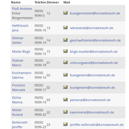
Name
Telefon
Zimmer
Mail
Ploß Andreas
09292
Erster
12
buergermeister@konradsreuth.de
9599-0
Bürgermeister
Hellfritzsch
09292
13
sekretariat@konradsreuth.de
Jana
9599-10
Dittmar
09292
14
geschaeftsleiter@konradsreuth.de
Stefan
9599-14
09292
Müller Birgit
15
birgit.mueller@konradsreuth.de
9599-15
Hübner
09292
01
ordnungsamt@konradsreuth.de
Marco
9599-18
Koschemann
09292
02
buergeramt@konradsreuth.de
Sabrina
9599-16
Poschert
09292
02
buergeramt@konradsreuth.de
Manuela
9599-17
Döhla
09292
03
personal@konradsreuth.de
Marina
9599-19
Müller
09292
22
kaemmerei@konradsreuth.de
Roland
9599-22
Reifenrath
09292
23
jeniffer.reifenrath@konradsreuth.de
Jeniffer
9599-23