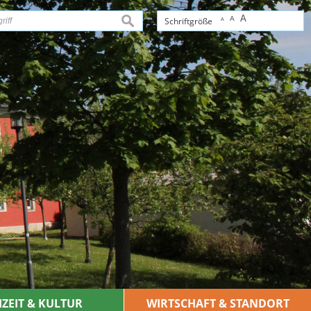
A
A
suchen
Schriftgröße
A
IZEIT & KULTUR
WIRTSCHAFT & STANDORT