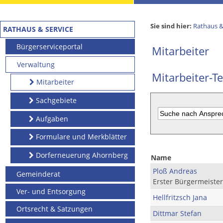
Sie sind hier:
Rathaus &
RATHAUS & SERVICE
Bürgerserviceportal
Mitarbeiter
Verwaltung
Mitarbeiter-Te
Mitarbeiter
Sachgebiete
Aufgaben
Formulare und Merkblätter
Dorferneuerung Ahornberg
Name
Ploß Andreas
Gemeinderat
Erster Bürgermeister
Ver- und Entsorgung
Hellfritzsch Jana
Ortsrecht & Satzungen
Dittmar Stefan