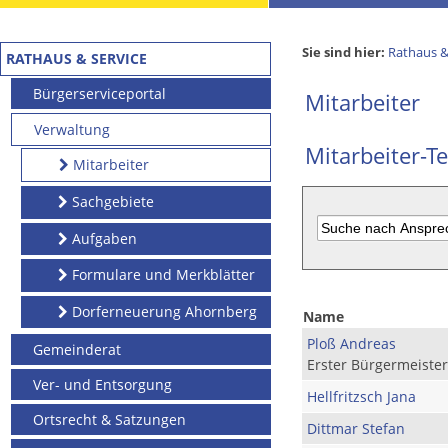
Sie sind hier:
Rathaus &
RATHAUS & SERVICE
Bürgerserviceportal
Mitarbeiter
Verwaltung
Mitarbeiter-Te
Mitarbeiter
Sachgebiete
Aufgaben
Formulare und Merkblätter
Dorferneuerung Ahornberg
Name
Ploß Andreas
Gemeinderat
Erster Bürgermeister
Ver- und Entsorgung
Hellfritzsch Jana
Ortsrecht & Satzungen
Dittmar Stefan