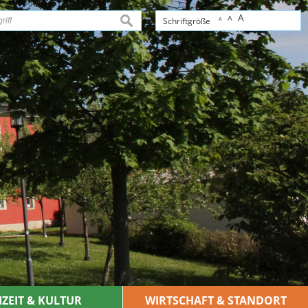
A
A
suchen
Schriftgröße
A
IZEIT & KULTUR
WIRTSCHAFT & STANDORT