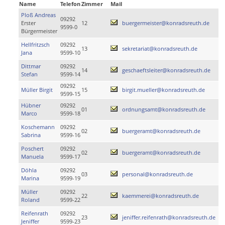
Name
Telefon
Zimmer
Mail
Ploß Andreas
09292
Erster
12
buergermeister@konradsreuth.de
9599-0
Bürgermeister
Hellfritzsch
09292
13
sekretariat@konradsreuth.de
Jana
9599-10
Dittmar
09292
14
geschaeftsleiter@konradsreuth.de
Stefan
9599-14
09292
Müller Birgit
15
birgit.mueller@konradsreuth.de
9599-15
Hübner
09292
01
ordnungsamt@konradsreuth.de
Marco
9599-18
Koschemann
09292
02
buergeramt@konradsreuth.de
Sabrina
9599-16
Poschert
09292
02
buergeramt@konradsreuth.de
Manuela
9599-17
Döhla
09292
03
personal@konradsreuth.de
Marina
9599-19
Müller
09292
22
kaemmerei@konradsreuth.de
Roland
9599-22
Reifenrath
09292
23
jeniffer.reifenrath@konradsreuth.de
Jeniffer
9599-23