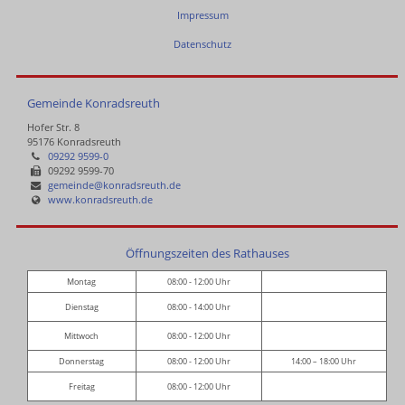
Impressum
Datenschutz
Gemeinde Konradsreuth
Hofer Str. 8
95176 Konradsreuth
09292 9599-0
09292 9599-70
gemeinde@konradsreuth.de
www.konradsreuth.de
Öffnungszeiten des Rathauses
Montag
08:00 - 12:00 Uhr
Dienstag
08:00 - 14:00 Uhr
Mittwoch
08:00 - 12:00 Uhr
Donnerstag
08:00 - 12:00 Uhr
14:00 – 18:00 Uhr
Freitag
08:00 - 12:00 Uhr