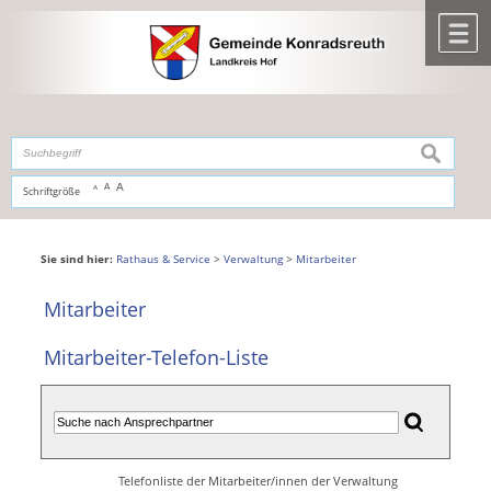
Zum Inhalt
,
zur Navigation
oder
zur Startseite
springen.
chließen
M
suchen
A
A
Schriftgröße
A
Sie sind hier:
Rathaus & Service
>
Verwaltung
>
Mitarbeiter
Mitarbeiter
Mitarbeiter-Telefon-Liste
Telefonliste der Mitarbeiter/innen der Verwaltung