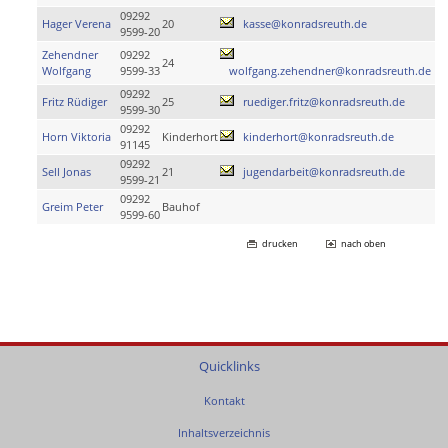
09292
Hager Verena
20
kasse@konradsreuth.de
9599-20
Zehendner
09292
24
Wolfgang
9599-33
wolfgang.zehendner@konradsreuth.de
09292
Fritz Rüdiger
25
ruediger.fritz@konradsreuth.de
9599-30
09292
Horn Viktoria
Kinderhort
kinderhort@konradsreuth.de
91145
09292
Sell Jonas
21
jugendarbeit@konradsreuth.de
9599-21
09292
Greim Peter
Bauhof
9599-60
drucken
nach oben
Quicklinks
Kontakt
Inhaltsverzeichnis