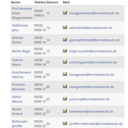
Name
Telefon
Zimmer
Mail
Ploß Andreas
09292
Erster
12
buergermeister@konradsreuth.de
9599-0
Bürgermeister
Hellfritzsch
09292
13
sekretariat@konradsreuth.de
Jana
9599-10
Dittmar
09292
14
geschaeftsleiter@konradsreuth.de
Stefan
9599-14
09292
Müller Birgit
15
birgit.mueller@konradsreuth.de
9599-15
Hübner
09292
01
ordnungsamt@konradsreuth.de
Marco
9599-18
Koschemann
09292
02
buergeramt@konradsreuth.de
Sabrina
9599-16
Poschert
09292
02
buergeramt@konradsreuth.de
Manuela
9599-17
Döhla
09292
03
personal@konradsreuth.de
Marina
9599-19
Müller
09292
22
kaemmerei@konradsreuth.de
Roland
9599-22
Reifenrath
09292
23
jeniffer.reifenrath@konradsreuth.de
Jeniffer
9599-23