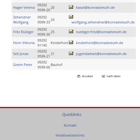
09292
Hager Verena
20
kasse@konradsreuth.de
9599-20
Zehendner
09292
24
Wolfgang
9599-33
wolfgang.zehendner@konradsreuth.de
09292
Fritz Rüdiger
25
ruediger.fritz@konradsreuth.de
9599-30
09292
Horn Viktoria
Kinderhort
kinderhort@konradsreuth.de
91145
09292
Sell Jonas
21
jugendarbeit@konradsreuth.de
9599-21
09292
Greim Peter
Bauhof
9599-60
drucken
nach oben
Quicklinks
Kontakt
Inhaltsverzeichnis