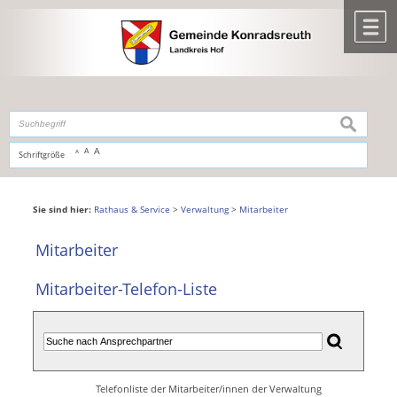
Zum Inhalt
,
zur Navigation
oder
zur Startseite
springen.
chließen
M
suchen
A
A
Schriftgröße
A
Sie sind hier:
Rathaus & Service
>
Verwaltung
>
Mitarbeiter
Mitarbeiter
Mitarbeiter-Telefon-Liste
Telefonliste der Mitarbeiter/innen der Verwaltung