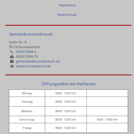
Impressum
Datenschutz
Gemeinde Konradsreuth
Hofer Str. 8
95176 Konradsreuth
09292 9599-0
09292 9599-70
gemeinde@konradsreuth.de
www.konradsreuth.de
Öffnungszeiten des Rathauses
Montag
08:00 - 12:00 Uhr
Dienstag
08:00 - 14:00 Uhr
Mittwoch
08:00 - 12:00 Uhr
Donnerstag
08:00 - 12:00 Uhr
14:00 – 18:00 Uhr
Freitag
08:00 - 12:00 Uhr