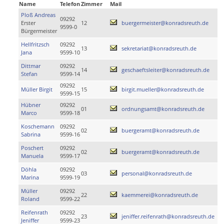
Name
Telefon
Zimmer
Mail
Ploß Andreas
09292
Erster
12
buergermeister@konradsreuth.de
9599-0
Bürgermeister
Hellfritzsch
09292
13
sekretariat@konradsreuth.de
Jana
9599-10
Dittmar
09292
14
geschaeftsleiter@konradsreuth.de
Stefan
9599-14
09292
Müller Birgit
15
birgit.mueller@konradsreuth.de
9599-15
Hübner
09292
01
ordnungsamt@konradsreuth.de
Marco
9599-18
Koschemann
09292
02
buergeramt@konradsreuth.de
Sabrina
9599-16
Poschert
09292
02
buergeramt@konradsreuth.de
Manuela
9599-17
Döhla
09292
03
personal@konradsreuth.de
Marina
9599-19
Müller
09292
22
kaemmerei@konradsreuth.de
Roland
9599-22
Reifenrath
09292
23
jeniffer.reifenrath@konradsreuth.de
Jeniffer
9599-23