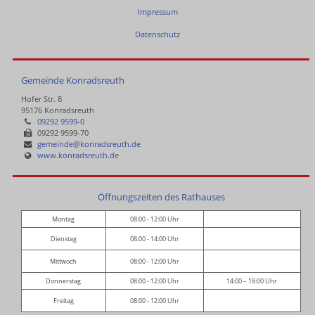
Impressum
Datenschutz
Gemeinde Konradsreuth
Hofer Str. 8
95176 Konradsreuth
09292 9599-0
09292 9599-70
gemeinde@konradsreuth.de
www.konradsreuth.de
Öffnungszeiten des Rathauses
Montag
08:00 - 12:00 Uhr
Dienstag
08:00 - 14:00 Uhr
Mittwoch
08:00 - 12:00 Uhr
Donnerstag
08:00 - 12:00 Uhr
14:00 – 18:00 Uhr
Freitag
08:00 - 12:00 Uhr