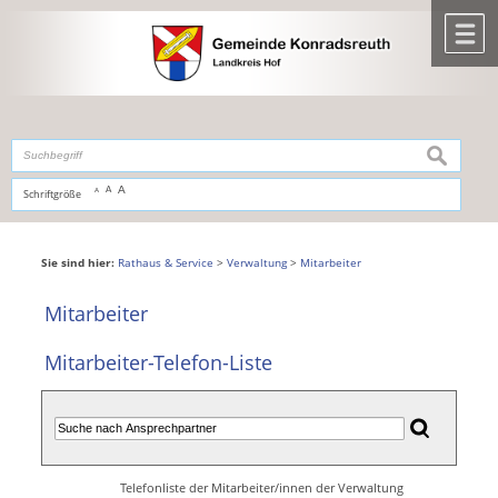
Zum Inhalt
,
zur Navigation
oder
zur Startseite
springen.
chließen
M
suchen
A
A
Schriftgröße
A
Sie sind hier:
Rathaus & Service
>
Verwaltung
>
Mitarbeiter
Mitarbeiter
Mitarbeiter-Telefon-Liste
Telefonliste der Mitarbeiter/innen der Verwaltung