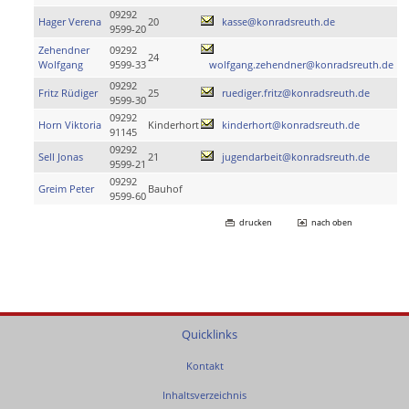
09292
Hager Verena
20
kasse@konradsreuth.de
9599-20
Zehendner
09292
24
Wolfgang
9599-33
wolfgang.zehendner@konradsreuth.de
09292
Fritz Rüdiger
25
ruediger.fritz@konradsreuth.de
9599-30
09292
Horn Viktoria
Kinderhort
kinderhort@konradsreuth.de
91145
09292
Sell Jonas
21
jugendarbeit@konradsreuth.de
9599-21
09292
Greim Peter
Bauhof
9599-60
drucken
nach oben
Quicklinks
Kontakt
Inhaltsverzeichnis