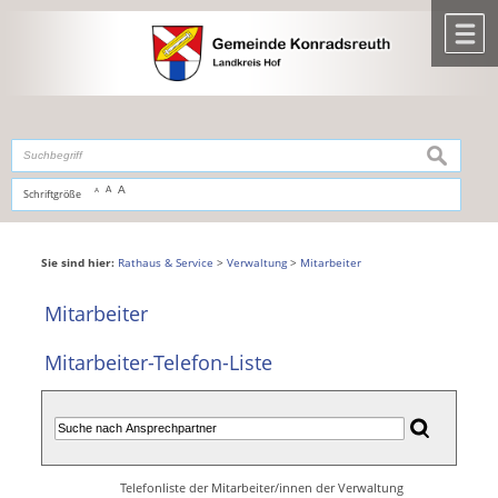
Zum Inhalt
,
zur Navigation
oder
zur Startseite
springen.
chließen
M
suchen
A
A
Schriftgröße
A
Sie sind hier:
Rathaus & Service
>
Verwaltung
>
Mitarbeiter
Mitarbeiter
Mitarbeiter-Telefon-Liste
Telefonliste der Mitarbeiter/innen der Verwaltung