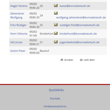
09292
Hager Verena
20
kasse@konradsreuth.de
9599-20
Zehendner
09292
24
Wolfgang
9599-33
wolfgang.zehendner@konradsreuth.de
09292
Fritz Rüdiger
25
ruediger.fritz@konradsreuth.de
9599-30
09292
Horn Viktoria
Kinderhort
kinderhort@konradsreuth.de
91145
09292
Sell Jonas
21
jugendarbeit@konradsreuth.de
9599-21
09292
Greim Peter
Bauhof
9599-60
drucken
nach oben
Quicklinks
Kontakt
Inhaltsverzeichnis