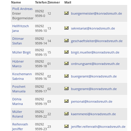
Name
Telefon
Zimmer
Mail
Ploß Andreas
09292
Erster
12
buergermeister@konradsreuth.de
9599-0
Bürgermeister
Hellfritzsch
09292
13
sekretariat@konradsreuth.de
Jana
9599-10
Dittmar
09292
14
geschaeftsleiter@konradsreuth.de
Stefan
9599-14
09292
Müller Birgit
15
birgit.mueller@konradsreuth.de
9599-15
Hübner
09292
01
ordnungsamt@konradsreuth.de
Marco
9599-18
Koschemann
09292
02
buergeramt@konradsreuth.de
Sabrina
9599-16
Poschert
09292
02
buergeramt@konradsreuth.de
Manuela
9599-17
Döhla
09292
03
personal@konradsreuth.de
Marina
9599-19
Müller
09292
22
kaemmerei@konradsreuth.de
Roland
9599-22
Reifenrath
09292
23
jeniffer.reifenrath@konradsreuth.de
Jeniffer
9599-23