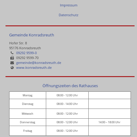
Impressum
Datenschutz
Gemeinde Konradsreuth
Hofer Str. 8
95176 Konradsreuth
09292 9599-0
09292 9599-70
gemeinde@konradsreuth.de
www.konradsreuth.de
Öffnungszeiten des Rathauses
Montag
08:00 - 12:00 Uhr
Dienstag
08:00 - 14:00 Uhr
Mittwoch
08:00 - 12:00 Uhr
Donnerstag
08:00 - 12:00 Uhr
14:00 – 18:00 Uhr
Freitag
08:00 - 12:00 Uhr