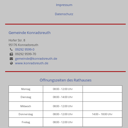
Impressum
Datenschutz
Gemeinde Konradsreuth
Hofer Str. 8
95176 Konradsreuth
09292 9599-0
09292 9599-70
gemeinde@konradsreuth.de
www.konradsreuth.de
Öffnungszeiten des Rathauses
Montag
08:00 - 12:00 Uhr
Dienstag
08:00 - 14:00 Uhr
Mittwoch
08:00 - 12:00 Uhr
Donnerstag
08:00 - 12:00 Uhr
14:00 – 18:00 Uhr
Freitag
08:00 - 12:00 Uhr