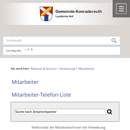
Zum Inhalt
,
zur Navigation
oder
zur Startseite
springen.
chließen
M
suchen
A
A
Schriftgröße
A
Sie sind hier:
Rathaus & Service
>
Verwaltung
>
Mitarbeiter
Mitarbeiter
Mitarbeiter-Telefon-Liste
Telefonliste der Mitarbeiter/innen der Verwaltung