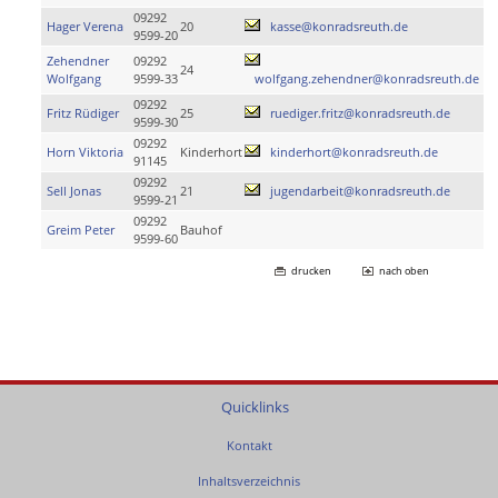
09292
Hager Verena
20
kasse@konradsreuth.de
9599-20
Zehendner
09292
24
Wolfgang
9599-33
wolfgang.zehendner@konradsreuth.de
09292
Fritz Rüdiger
25
ruediger.fritz@konradsreuth.de
9599-30
09292
Horn Viktoria
Kinderhort
kinderhort@konradsreuth.de
91145
09292
Sell Jonas
21
jugendarbeit@konradsreuth.de
9599-21
09292
Greim Peter
Bauhof
9599-60
drucken
nach oben
Quicklinks
Kontakt
Inhaltsverzeichnis