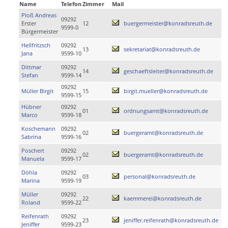
Name
Telefon
Zimmer
Mail
Ploß Andreas
09292
Erster
12
buergermeister@konradsreuth.de
9599-0
Bürgermeister
Hellfritzsch
09292
13
sekretariat@konradsreuth.de
Jana
9599-10
Dittmar
09292
14
geschaeftsleiter@konradsreuth.de
Stefan
9599-14
09292
Müller Birgit
15
birgit.mueller@konradsreuth.de
9599-15
Hübner
09292
01
ordnungsamt@konradsreuth.de
Marco
9599-18
Koschemann
09292
02
buergeramt@konradsreuth.de
Sabrina
9599-16
Poschert
09292
02
buergeramt@konradsreuth.de
Manuela
9599-17
Döhla
09292
03
personal@konradsreuth.de
Marina
9599-19
Müller
09292
22
kaemmerei@konradsreuth.de
Roland
9599-22
Reifenrath
09292
23
jeniffer.reifenrath@konradsreuth.de
Jeniffer
9599-23