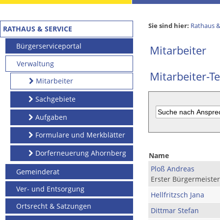
Sie sind hier:
Rathaus &
RATHAUS & SERVICE
Bürgerserviceportal
Mitarbeiter
Verwaltung
Mitarbeiter-Te
Mitarbeiter
Sachgebiete
Aufgaben
Formulare und Merkblätter
Dorferneuerung Ahornberg
Name
Ploß Andreas
Gemeinderat
Erster Bürgermeister
Ver- und Entsorgung
Hellfritzsch Jana
Ortsrecht & Satzungen
Dittmar Stefan