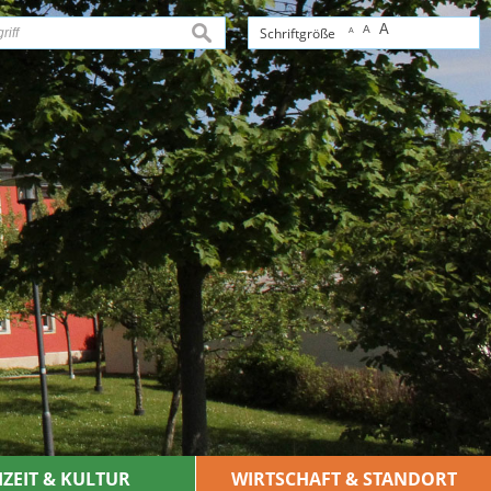
A
A
suchen
Schriftgröße
A
IZEIT & KULTUR
WIRTSCHAFT & STANDORT