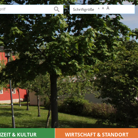
A
A
suchen
Schriftgröße
A
IZEIT & KULTUR
WIRTSCHAFT & STANDORT