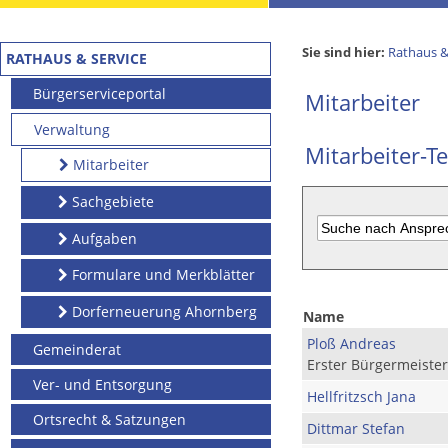
Sie sind hier:
Rathaus &
RATHAUS & SERVICE
Bürgerserviceportal
Mitarbeiter
Verwaltung
Mitarbeiter-Te
Mitarbeiter
Sachgebiete
Aufgaben
Formulare und Merkblätter
Dorferneuerung Ahornberg
Name
Ploß Andreas
Gemeinderat
Erster Bürgermeister
Ver- und Entsorgung
Hellfritzsch Jana
Ortsrecht & Satzungen
Dittmar Stefan