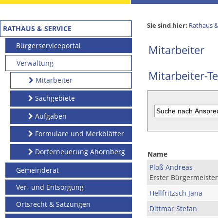
Sie sind hier:
Rathaus &
RATHAUS & SERVICE
Bürgerserviceportal
Mitarbeiter
Verwaltung
Mitarbeiter-Te
Mitarbeiter
Sachgebiete
Aufgaben
Formulare und Merkblätter
Dorferneuerung Ahornberg
Name
Ploß Andreas
Gemeinderat
Erster Bürgermeister
Ver- und Entsorgung
Hellfritzsch Jana
Ortsrecht & Satzungen
Dittmar Stefan