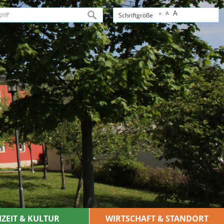
A
A
suchen
Schriftgröße
A
IZEIT & KULTUR
WIRTSCHAFT & STANDORT