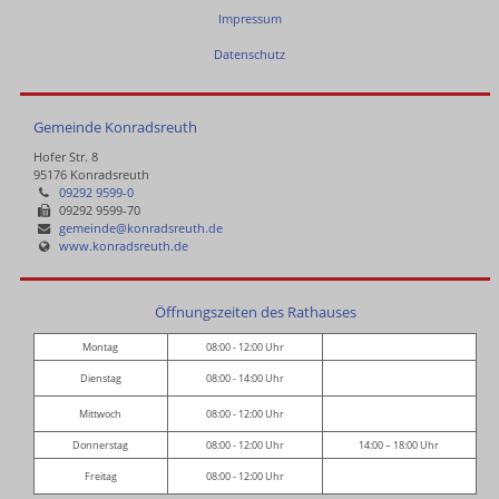
Impressum
Datenschutz
Gemeinde Konradsreuth
Hofer Str. 8
95176 Konradsreuth
09292 9599-0
09292 9599-70
gemeinde@konradsreuth.de
www.konradsreuth.de
Öffnungszeiten des Rathauses
Montag
08:00 - 12:00 Uhr
Dienstag
08:00 - 14:00 Uhr
Mittwoch
08:00 - 12:00 Uhr
Donnerstag
08:00 - 12:00 Uhr
14:00 – 18:00 Uhr
Freitag
08:00 - 12:00 Uhr