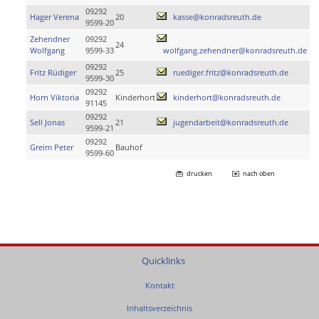
09292
Hager Verena
20
kasse@konradsreuth.de
9599-20
Zehendner
09292
24
Wolfgang
9599-33
wolfgang.zehendner@konradsreuth.de
09292
Fritz Rüdiger
25
ruediger.fritz@konradsreuth.de
9599-30
09292
Horn Viktoria
Kinderhort
kinderhort@konradsreuth.de
91145
09292
Sell Jonas
21
jugendarbeit@konradsreuth.de
9599-21
09292
Greim Peter
Bauhof
9599-60
drucken
nach oben
Quicklinks
Kontakt
Inhaltsverzeichnis