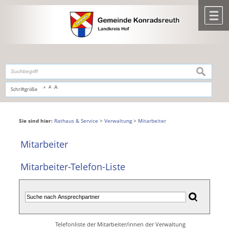
Zum Inhalt
,
zur Navigation
oder
zur Startseite
springen.
chließen
M
suchen
A
A
Schriftgröße
A
Sie sind hier:
Rathaus & Service
>
Verwaltung
>
Mitarbeiter
Mitarbeiter
Mitarbeiter-Telefon-Liste
Telefonliste der Mitarbeiter/innen der Verwaltung