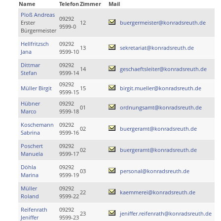
Name
Telefon
Zimmer
Mail
Ploß Andreas
09292
Erster
12
buergermeister@konradsreuth.de
9599-0
Bürgermeister
Hellfritzsch
09292
13
sekretariat@konradsreuth.de
Jana
9599-10
Dittmar
09292
14
geschaeftsleiter@konradsreuth.de
Stefan
9599-14
09292
Müller Birgit
15
birgit.mueller@konradsreuth.de
9599-15
Hübner
09292
01
ordnungsamt@konradsreuth.de
Marco
9599-18
Koschemann
09292
02
buergeramt@konradsreuth.de
Sabrina
9599-16
Poschert
09292
02
buergeramt@konradsreuth.de
Manuela
9599-17
Döhla
09292
03
personal@konradsreuth.de
Marina
9599-19
Müller
09292
22
kaemmerei@konradsreuth.de
Roland
9599-22
Reifenrath
09292
23
jeniffer.reifenrath@konradsreuth.de
Jeniffer
9599-23