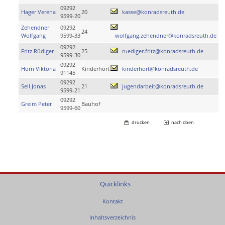
09292
Hager Verena
20
kasse@konradsreuth.de
9599-20
Zehendner
09292
24
Wolfgang
9599-33
wolfgang.zehendner@konradsreuth.de
09292
Fritz Rüdiger
25
ruediger.fritz@konradsreuth.de
9599-30
09292
Horn Viktoria
Kinderhort
kinderhort@konradsreuth.de
91145
09292
Sell Jonas
21
jugendarbeit@konradsreuth.de
9599-21
09292
Greim Peter
Bauhof
9599-60
drucken
nach oben
Quicklinks
Kontakt
Inhaltsverzeichnis