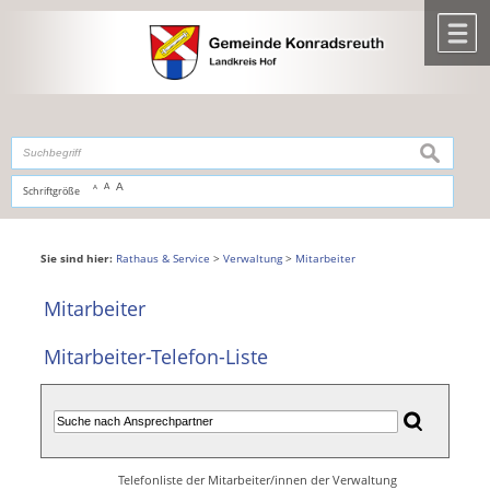
Zum Inhalt
,
zur Navigation
oder
zur Startseite
springen.
chließen
M
suchen
A
A
Schriftgröße
A
Sie sind hier:
Rathaus & Service
>
Verwaltung
>
Mitarbeiter
Mitarbeiter
Mitarbeiter-Telefon-Liste
Telefonliste der Mitarbeiter/innen der Verwaltung