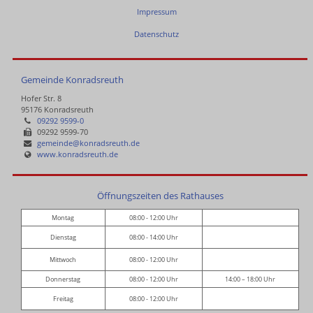
Impressum
Datenschutz
Gemeinde Konradsreuth
Hofer Str. 8
95176 Konradsreuth
09292 9599-0
09292 9599-70
gemeinde@konradsreuth.de
www.konradsreuth.de
Öffnungszeiten des Rathauses
Montag
08:00 - 12:00 Uhr
Dienstag
08:00 - 14:00 Uhr
Mittwoch
08:00 - 12:00 Uhr
Donnerstag
08:00 - 12:00 Uhr
14:00 – 18:00 Uhr
Freitag
08:00 - 12:00 Uhr