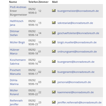
Name
Telefon
Zimmer
Mail
Ploß Andreas
09292
Erster
12
buergermeister@konradsreuth.de
9599-0
Bürgermeister
Hellfritzsch
09292
13
sekretariat@konradsreuth.de
Jana
9599-10
Dittmar
09292
14
geschaeftsleiter@konradsreuth.de
Stefan
9599-14
09292
Müller Birgit
15
birgit.mueller@konradsreuth.de
9599-15
Hübner
09292
01
ordnungsamt@konradsreuth.de
Marco
9599-18
Koschemann
09292
02
buergeramt@konradsreuth.de
Sabrina
9599-16
Poschert
09292
02
buergeramt@konradsreuth.de
Manuela
9599-17
Döhla
09292
03
personal@konradsreuth.de
Marina
9599-19
Müller
09292
22
kaemmerei@konradsreuth.de
Roland
9599-22
Reifenrath
09292
23
jeniffer.reifenrath@konradsreuth.de
Jeniffer
9599-23