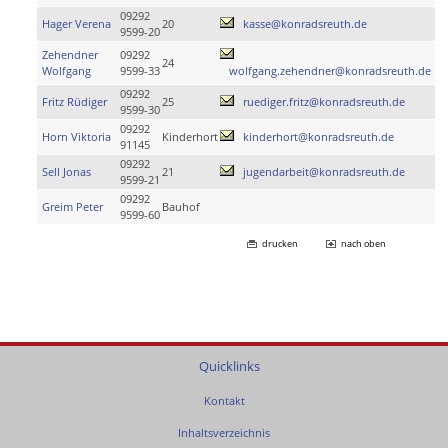
09292
Hager Verena
20
kasse@konradsreuth.de
9599-20
Zehendner
09292
24
Wolfgang
9599-33
wolfgang.zehendner@konradsreuth.de
09292
Fritz Rüdiger
25
ruediger.fritz@konradsreuth.de
9599-30
09292
Horn Viktoria
Kinderhort
kinderhort@konradsreuth.de
91145
09292
Sell Jonas
21
jugendarbeit@konradsreuth.de
9599-21
09292
Greim Peter
Bauhof
9599-60
drucken
nach oben
Quicklinks
Kontakt
Inhaltsverzeichnis