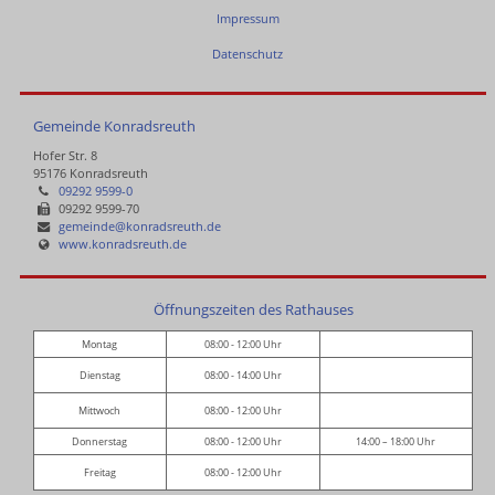
Impressum
Datenschutz
Gemeinde Konradsreuth
Hofer Str. 8
95176 Konradsreuth
09292 9599-0
09292 9599-70
gemeinde@konradsreuth.de
www.konradsreuth.de
Öffnungszeiten des Rathauses
Montag
08:00 - 12:00 Uhr
Dienstag
08:00 - 14:00 Uhr
Mittwoch
08:00 - 12:00 Uhr
Donnerstag
08:00 - 12:00 Uhr
14:00 – 18:00 Uhr
Freitag
08:00 - 12:00 Uhr