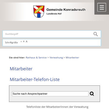
Zum Inhalt
,
zur Navigation
oder
zur Startseite
springen.
chließen
M
suchen
A
A
Schriftgröße
A
Sie sind hier:
Rathaus & Service
>
Verwaltung
>
Mitarbeiter
Mitarbeiter
Mitarbeiter-Telefon-Liste
Telefonliste der Mitarbeiter/innen der Verwaltung