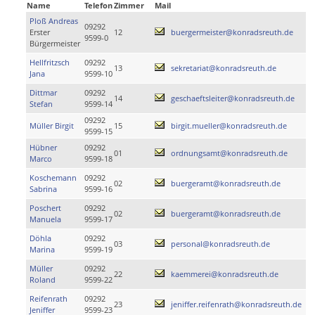
Name
Telefon
Zimmer
Mail
Ploß Andreas
09292
Erster
12
buergermeister@konradsreuth.de
9599-0
Bürgermeister
Hellfritzsch
09292
13
sekretariat@konradsreuth.de
Jana
9599-10
Dittmar
09292
14
geschaeftsleiter@konradsreuth.de
Stefan
9599-14
09292
Müller Birgit
15
birgit.mueller@konradsreuth.de
9599-15
Hübner
09292
01
ordnungsamt@konradsreuth.de
Marco
9599-18
Koschemann
09292
02
buergeramt@konradsreuth.de
Sabrina
9599-16
Poschert
09292
02
buergeramt@konradsreuth.de
Manuela
9599-17
Döhla
09292
03
personal@konradsreuth.de
Marina
9599-19
Müller
09292
22
kaemmerei@konradsreuth.de
Roland
9599-22
Reifenrath
09292
23
jeniffer.reifenrath@konradsreuth.de
Jeniffer
9599-23