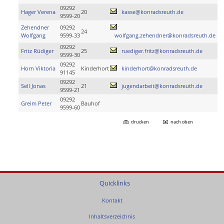
09292
Hager Verena
20
kasse@konradsreuth.de
9599-20
Zehendner
09292
24
Wolfgang
9599-33
wolfgang.zehendner@konradsreuth.de
09292
Fritz Rüdiger
25
ruediger.fritz@konradsreuth.de
9599-30
09292
Horn Viktoria
Kinderhort
kinderhort@konradsreuth.de
91145
09292
Sell Jonas
21
jugendarbeit@konradsreuth.de
9599-21
09292
Greim Peter
Bauhof
9599-60
drucken
nach oben
Quicklinks
Kontakt
Inhaltsverzeichnis