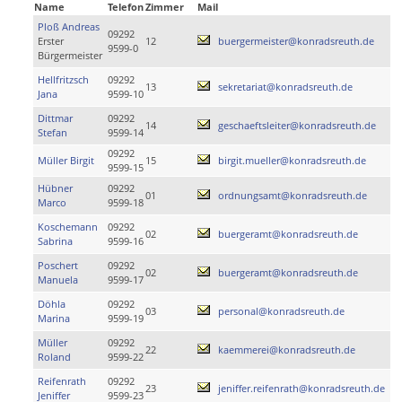
Name
Telefon
Zimmer
Mail
Ploß Andreas
09292
Erster
12
buergermeister@konradsreuth.de
9599-0
Bürgermeister
Hellfritzsch
09292
13
sekretariat@konradsreuth.de
Jana
9599-10
Dittmar
09292
14
geschaeftsleiter@konradsreuth.de
Stefan
9599-14
09292
Müller Birgit
15
birgit.mueller@konradsreuth.de
9599-15
Hübner
09292
01
ordnungsamt@konradsreuth.de
Marco
9599-18
Koschemann
09292
02
buergeramt@konradsreuth.de
Sabrina
9599-16
Poschert
09292
02
buergeramt@konradsreuth.de
Manuela
9599-17
Döhla
09292
03
personal@konradsreuth.de
Marina
9599-19
Müller
09292
22
kaemmerei@konradsreuth.de
Roland
9599-22
Reifenrath
09292
23
jeniffer.reifenrath@konradsreuth.de
Jeniffer
9599-23