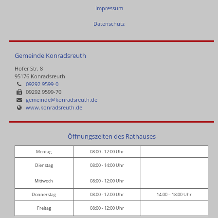
Impressum
Datenschutz
Gemeinde Konradsreuth
Hofer Str. 8
95176 Konradsreuth
09292 9599-0
09292 9599-70
gemeinde@konradsreuth.de
www.konradsreuth.de
Öffnungszeiten des Rathauses
Montag
08:00 - 12:00 Uhr
Dienstag
08:00 - 14:00 Uhr
Mittwoch
08:00 - 12:00 Uhr
Donnerstag
08:00 - 12:00 Uhr
14:00 – 18:00 Uhr
Freitag
08:00 - 12:00 Uhr