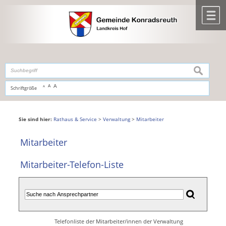
Zum Inhalt
,
zur Navigation
oder
zur Startseite
springen.
chließen
M
suchen
A
A
Schriftgröße
A
Sie sind hier:
Rathaus & Service
>
Verwaltung
>
Mitarbeiter
Mitarbeiter
Mitarbeiter-Telefon-Liste
Telefonliste der Mitarbeiter/innen der Verwaltung