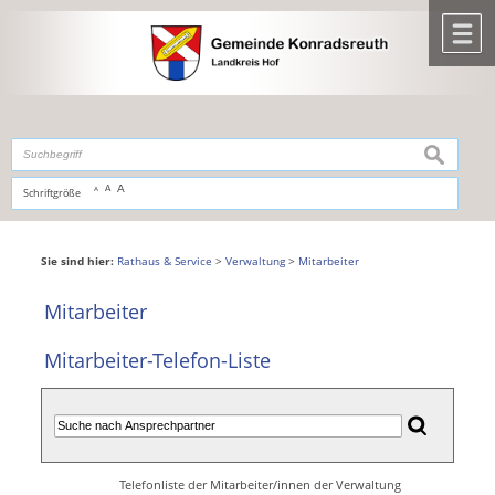
Zum Inhalt
,
zur Navigation
oder
zur Startseite
springen.
chließen
M
suchen
A
A
Schriftgröße
A
Sie sind hier:
Rathaus & Service
>
Verwaltung
>
Mitarbeiter
Mitarbeiter
Mitarbeiter-Telefon-Liste
Telefonliste der Mitarbeiter/innen der Verwaltung