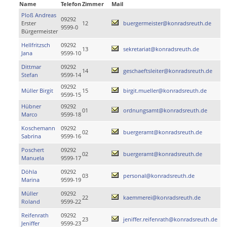
Name
Telefon
Zimmer
Mail
Ploß Andreas
09292
Erster
12
buergermeister@konradsreuth.de
9599-0
Bürgermeister
Hellfritzsch
09292
13
sekretariat@konradsreuth.de
Jana
9599-10
Dittmar
09292
14
geschaeftsleiter@konradsreuth.de
Stefan
9599-14
09292
Müller Birgit
15
birgit.mueller@konradsreuth.de
9599-15
Hübner
09292
01
ordnungsamt@konradsreuth.de
Marco
9599-18
Koschemann
09292
02
buergeramt@konradsreuth.de
Sabrina
9599-16
Poschert
09292
02
buergeramt@konradsreuth.de
Manuela
9599-17
Döhla
09292
03
personal@konradsreuth.de
Marina
9599-19
Müller
09292
22
kaemmerei@konradsreuth.de
Roland
9599-22
Reifenrath
09292
23
jeniffer.reifenrath@konradsreuth.de
Jeniffer
9599-23