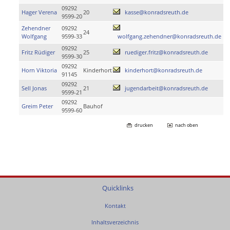
09292
Hager Verena
20
kasse@konradsreuth.de
9599-20
Zehendner
09292
24
Wolfgang
9599-33
wolfgang.zehendner@konradsreuth.de
09292
Fritz Rüdiger
25
ruediger.fritz@konradsreuth.de
9599-30
09292
Horn Viktoria
Kinderhort
kinderhort@konradsreuth.de
91145
09292
Sell Jonas
21
jugendarbeit@konradsreuth.de
9599-21
09292
Greim Peter
Bauhof
9599-60
drucken
nach oben
Quicklinks
Kontakt
Inhaltsverzeichnis