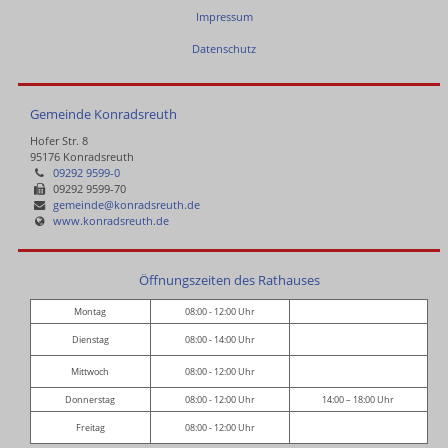
Impressum
Datenschutz
Gemeinde Konradsreuth
Hofer Str. 8
95176 Konradsreuth
09292 9599-0
09292 9599-70
gemeinde@konradsreuth.de
www.konradsreuth.de
Öffnungszeiten des Rathauses
Montag
08:00 - 12:00 Uhr
Dienstag
08:00 - 14:00 Uhr
Mittwoch
08:00 - 12:00 Uhr
Donnerstag
08:00 - 12:00 Uhr
14:00 – 18:00 Uhr
Freitag
08:00 - 12:00 Uhr