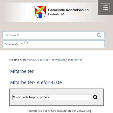
Zum Inhalt
,
zur Navigation
oder
zur Startseite
springen.
chließen
M
suchen
A
A
Schriftgröße
A
Sie sind hier:
Rathaus & Service
>
Verwaltung
>
Mitarbeiter
Mitarbeiter
Mitarbeiter-Telefon-Liste
Telefonliste der Mitarbeiter/innen der Verwaltung