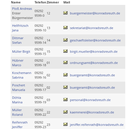
Name
Telefon
Zimmer
Mail
Ploß Andreas
09292
Erster
12
buergermeister@konradsreuth.de
9599-0
Bürgermeister
Hellfritzsch
09292
13
sekretariat@konradsreuth.de
Jana
9599-10
Dittmar
09292
14
geschaeftsleiter@konradsreuth.de
Stefan
9599-14
09292
Müller Birgit
15
birgit.mueller@konradsreuth.de
9599-15
Hübner
09292
01
ordnungsamt@konradsreuth.de
Marco
9599-18
Koschemann
09292
02
buergeramt@konradsreuth.de
Sabrina
9599-16
Poschert
09292
02
buergeramt@konradsreuth.de
Manuela
9599-17
Döhla
09292
03
personal@konradsreuth.de
Marina
9599-19
Müller
09292
22
kaemmerei@konradsreuth.de
Roland
9599-22
Reifenrath
09292
23
jeniffer.reifenrath@konradsreuth.de
Jeniffer
9599-23