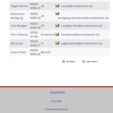
09292
Hager Verena
20
kasse@konradsreuth.de
9599-20
Zehendner
09292
24
Wolfgang
9599-33
wolfgang.zehendner@konradsreuth.de
09292
Fritz Rüdiger
25
ruediger.fritz@konradsreuth.de
9599-30
09292
Horn Viktoria
Kinderhort
kinderhort@konradsreuth.de
91145
09292
Sell Jonas
21
jugendarbeit@konradsreuth.de
9599-21
09292
Greim Peter
Bauhof
9599-60
drucken
nach oben
Quicklinks
Kontakt
Inhaltsverzeichnis