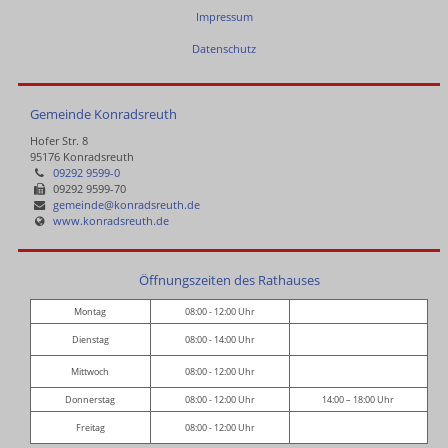
Impressum
Datenschutz
Gemeinde Konradsreuth
Hofer Str. 8
95176 Konradsreuth
09292 9599-0
09292 9599-70
gemeinde@konradsreuth.de
www.konradsreuth.de
Öffnungszeiten des Rathauses
Montag
08:00 - 12:00 Uhr
Dienstag
08:00 - 14:00 Uhr
Mittwoch
08:00 - 12:00 Uhr
Donnerstag
08:00 - 12:00 Uhr
14:00 – 18:00 Uhr
Freitag
08:00 - 12:00 Uhr