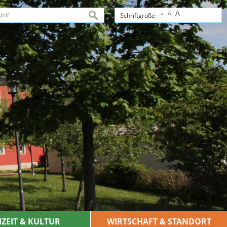
A
A
suchen
Schriftgröße
A
IZEIT & KULTUR
WIRTSCHAFT & STANDORT