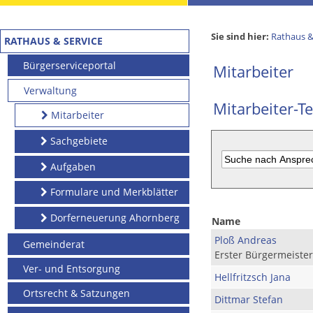
Sie sind hier:
Rathaus &
RATHAUS & SERVICE
Bürgerserviceportal
Mitarbeiter
Verwaltung
Mitarbeiter-Te
Mitarbeiter
Sachgebiete
Aufgaben
Formulare und Merkblätter
Dorferneuerung Ahornberg
Name
Ploß Andreas
Gemeinderat
Erster Bürgermeister
Ver- und Entsorgung
Hellfritzsch Jana
Ortsrecht & Satzungen
Dittmar Stefan