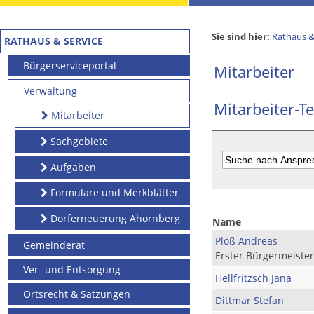
Sie sind hier:
Rathaus &
RATHAUS & SERVICE
Bürgerserviceportal
Mitarbeiter
Verwaltung
Mitarbeiter-Te
Mitarbeiter
Sachgebiete
Aufgaben
Formulare und Merkblätter
Dorferneuerung Ahornberg
Name
Ploß Andreas
Gemeinderat
Erster Bürgermeister
Ver- und Entsorgung
Hellfritzsch Jana
Ortsrecht & Satzungen
Dittmar Stefan