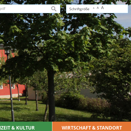
A
A
suchen
Schriftgröße
A
IZEIT & KULTUR
WIRTSCHAFT & STANDORT