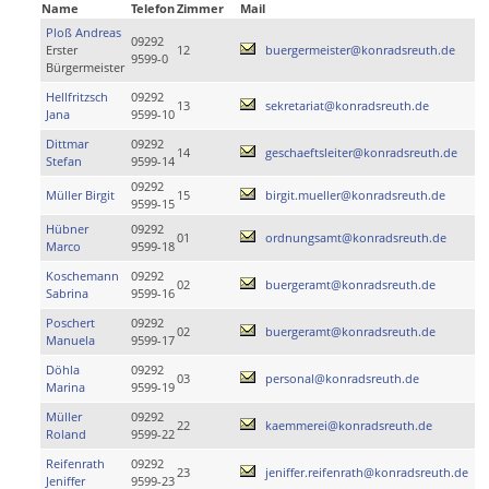
Name
Telefon
Zimmer
Mail
Ploß Andreas
09292
Erster
12
buergermeister@konradsreuth.de
9599-0
Bürgermeister
Hellfritzsch
09292
13
sekretariat@konradsreuth.de
Jana
9599-10
Dittmar
09292
14
geschaeftsleiter@konradsreuth.de
Stefan
9599-14
09292
Müller Birgit
15
birgit.mueller@konradsreuth.de
9599-15
Hübner
09292
01
ordnungsamt@konradsreuth.de
Marco
9599-18
Koschemann
09292
02
buergeramt@konradsreuth.de
Sabrina
9599-16
Poschert
09292
02
buergeramt@konradsreuth.de
Manuela
9599-17
Döhla
09292
03
personal@konradsreuth.de
Marina
9599-19
Müller
09292
22
kaemmerei@konradsreuth.de
Roland
9599-22
Reifenrath
09292
23
jeniffer.reifenrath@konradsreuth.de
Jeniffer
9599-23