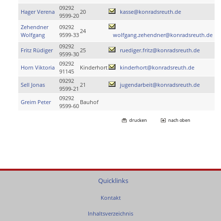
09292
Hager Verena
20
kasse@konradsreuth.de
9599-20
Zehendner
09292
24
Wolfgang
9599-33
wolfgang.zehendner@konradsreuth.de
09292
Fritz Rüdiger
25
ruediger.fritz@konradsreuth.de
9599-30
09292
Horn Viktoria
Kinderhort
kinderhort@konradsreuth.de
91145
09292
Sell Jonas
21
jugendarbeit@konradsreuth.de
9599-21
09292
Greim Peter
Bauhof
9599-60
drucken
nach oben
Quicklinks
Kontakt
Inhaltsverzeichnis