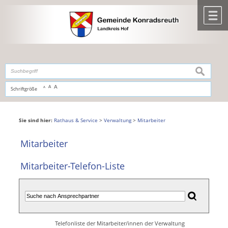
Zum Inhalt
,
zur Navigation
oder
zur Startseite
springen.
chließen
M
suchen
A
A
Schriftgröße
A
Sie sind hier:
Rathaus & Service
>
Verwaltung
>
Mitarbeiter
Mitarbeiter
Mitarbeiter-Telefon-Liste
Telefonliste der Mitarbeiter/innen der Verwaltung