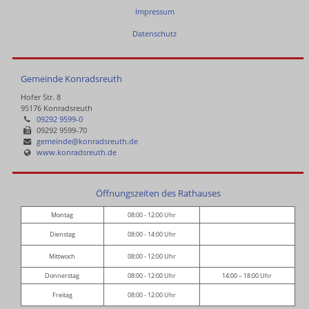
Impressum
Datenschutz
Gemeinde Konradsreuth
Hofer Str. 8
95176 Konradsreuth
09292 9599-0
09292 9599-70
gemeinde@konradsreuth.de
www.konradsreuth.de
Öffnungszeiten des Rathauses
Montag
08:00 - 12:00 Uhr
Dienstag
08:00 - 14:00 Uhr
Mittwoch
08:00 - 12:00 Uhr
Donnerstag
08:00 - 12:00 Uhr
14:00 – 18:00 Uhr
Freitag
08:00 - 12:00 Uhr