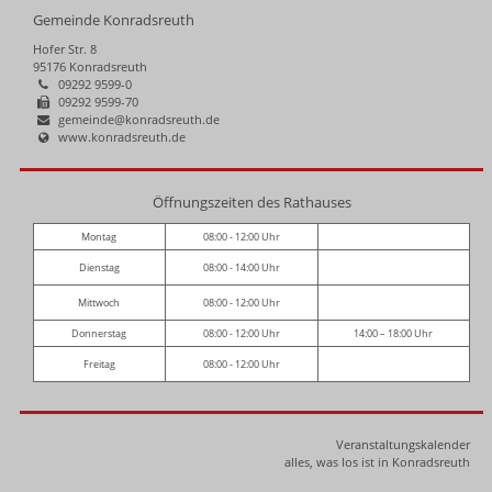
Gemeinde Konradsreuth
Hofer Str. 8
95176 Konradsreuth
09292 9599-0
09292 9599-70
gemeinde@konradsreuth.de
www.konradsreuth.de
Öffnungszeiten des Rathauses
Montag
08:00 - 12:00 Uhr
Dienstag
08:00 - 14:00 Uhr
Mittwoch
08:00 - 12:00 Uhr
Donnerstag
08:00 - 12:00 Uhr
14:00 – 18:00 Uhr
Freitag
08:00 - 12:00 Uhr
Veranstaltungskalender
alles, was los ist in Konradsreuth