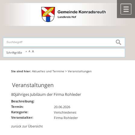
Zum Inhalt
,
zur Navigation
oder
zur Startseite
springen.
chließen
M
suchen
A
A
Schriftgröße
A
Sie sind hier:
Aktuelles und Termine
>
Veranstaltungen
Veranstaltungen
80jähriges Jubiläum der Firma Rohleder
Beschreibung:
Termin:
20.06.2026
Kategorie:
Verschiedenes
Veranstalter:
Firma Rohleder
zurück zur Übersicht