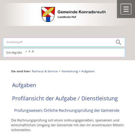
Zum Inhalt
,
zur Navigation
oder
zur Startseite
springen.
chließen
M
suchen
A
A
Schriftgröße
A
Sie sind hier:
Rathaus & Service
>
Verwaltung
>
Aufgaben
Aufgaben
Profilansicht der Aufgabe / Dienstleistung
Prüfungswesen; Örtliche Rechnungsprüfung der Gemeinde
Die Rechnungsprüfung soll einen ordnungsgemäßen, sparsamen und
wirtschaftlichen Umgang der Gemeinde mit den ihr anvertrauten Mitteln
sicherstellen.