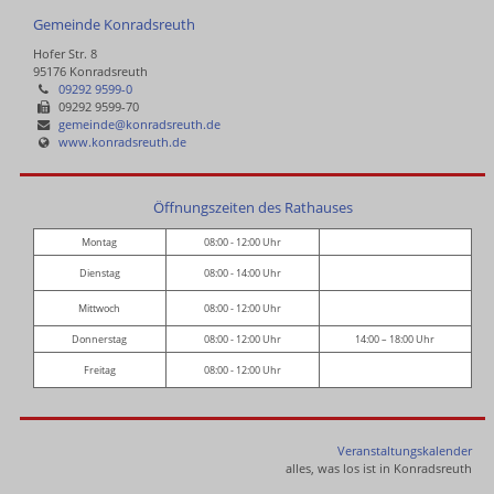
Gemeinde Konradsreuth
Hofer Str. 8
95176 Konradsreuth
09292 9599-0
09292 9599-70
gemeinde@konradsreuth.de
www.konradsreuth.de
Öffnungszeiten des Rathauses
Montag
08:00 - 12:00 Uhr
Dienstag
08:00 - 14:00 Uhr
Mittwoch
08:00 - 12:00 Uhr
Donnerstag
08:00 - 12:00 Uhr
14:00 – 18:00 Uhr
Freitag
08:00 - 12:00 Uhr
Veranstaltungskalender
alles, was los ist in Konradsreuth