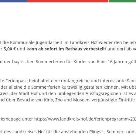
gt die Kommunale Jugendarbeit im Landkreis Hof wieder den beli
er
5,00 €
und
kann ab sofort im Rathaus vorbestellt
und dort ab vo
d der bayrischen Sommerferien für Kinder von 6 bis 16 Jahren gül
gte Ferienpass beinhaltet eine umfangreiche und interessante Sam
nder alleine die Sommerferien kurzweilig gestalten können. Mit üb
eis, der Stadt Hof und den umliegenden Ausflugsregionen ist es 
and über Besuche von Kino, Zoo und Museen, vergünstigte Eintritte 
er Homepage unter
https://www.landkreis-hof.de/ferienprogramm-20
t des Landkreises Hof für die anstehenden Pfingst-, Sommer- und 