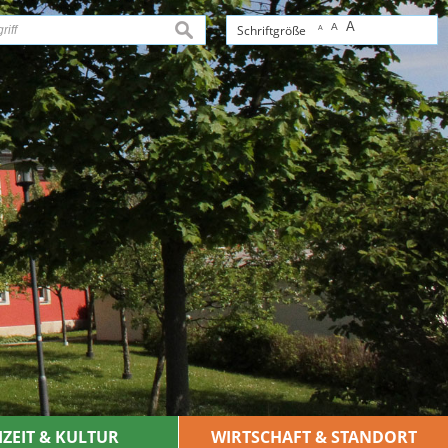
A
A
suchen
Schriftgröße
A
IZEIT & KULTUR
WIRTSCHAFT & STANDORT