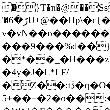
�}T�n�@��Ss
'�ڑ�6U+@��Hp\�c{�z��n��xN�����xƍ
v�vN��o�����
���9���%d��
�*��_�H���z"
�4y�J�L*LF/
�Z��:tڐ�q�O���O�go��`�mO�_w��^�M�o-
5+��+�2�o��