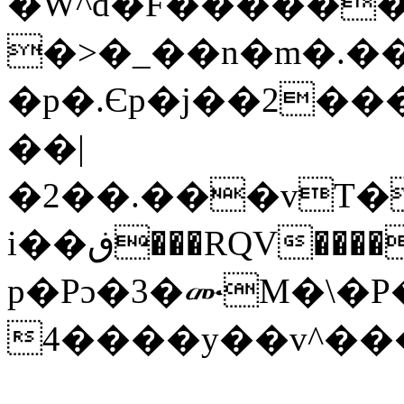
�W^d�F������
�>�_��n�m�.��
�p�.Єp�j��2��
��|
�2��.���vT�
i��ڧ���RQV����0������+�<��E�dZ���u����f.%,԰D�> ?
p�Pɔ�3�ሙM�\�P
4����y��v^�