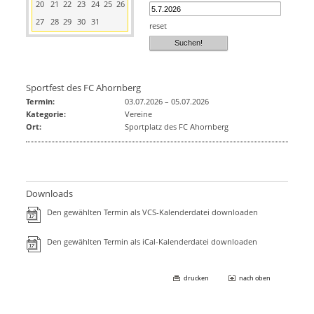
20
21
22
23
24
25
26
27
28
29
30
31
reset
Sportfest des FC Ahornberg
Termin:
03.07.2026
–
05.07.2026
Kategorie:
Vereine
Ort:
Sportplatz des FC Ahornberg
Downloads
Den gewählten Termin als VCS-Kalenderdatei downloaden
Den gewählten Termin als iCal-Kalenderdatei downloaden
drucken
nach oben