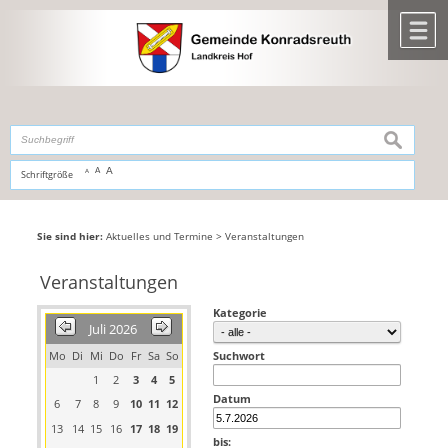
Zum Inhalt
,
zur Navigation
oder
zur Startseite
springen.
chließen
M
suchen
A
A
Schriftgröße
A
Sie sind hier:
Aktuelles und Termine
>
Veranstaltungen
Veranstaltungen
Kategorie
Juli 2026
Mo
Di
Mi
Do
Fr
Sa
So
Suchwort
1
2
3
4
5
Datum
6
7
8
9
10
11
12
13
14
15
16
17
18
19
bis: