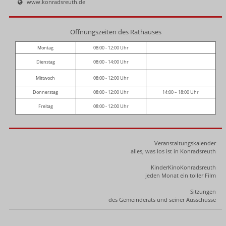
www.konradsreuth.de
Öffnungszeiten des Rathauses
Montag
08:00 - 12:00 Uhr
Dienstag
08:00 - 14:00 Uhr
Mittwoch
08:00 - 12:00 Uhr
Donnerstag
08:00 - 12:00 Uhr
14:00 – 18:00 Uhr
Freitag
08:00 - 12:00 Uhr
Veranstaltungskalender
alles, was los ist in Konradsreuth
KinderKinoKonradsreuth
jeden Monat ein toller Film
Sitzungen
des Gemeinderats und seiner Ausschüsse