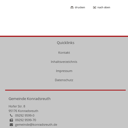
drucken
nach oben
Quicklinks
Kontakt
Inhaltsverzeichnis
Impressum
Datenschutz
Gemeinde Konradsreuth
Hofer Str. 8
95176 Konradsreuth
09292 9599-0
09292 9599-70
gemeinde@konradsreuth.de