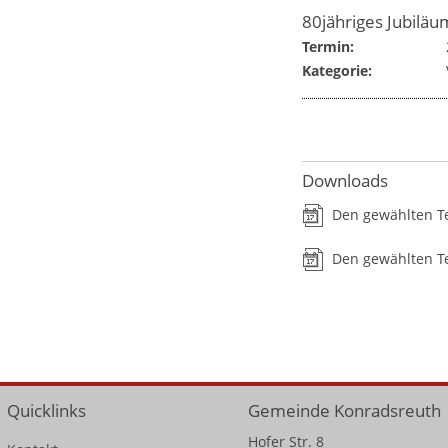
80jähriges Jubilä
Termin:
Kategorie:
Downloads
Den gewählten T
Den gewählten Te
Quicklinks
Gemeinde Konradsreuth
Hofer Str. 8