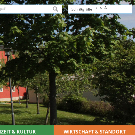
A
A
suchen
Schriftgröße
A
IZEIT & KULTUR
WIRTSCHAFT & STANDORT