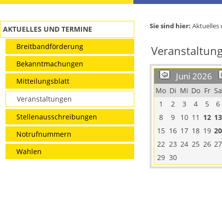
Sie sind hier:
Aktuelles
AKTUELLES UND TERMINE
Breitbandförderung
Veranstaltun
Bekanntmachungen
Juni 2026
Mitteilungsblatt
Mo
Di
Mi
Do
Fr
Sa
Veranstaltungen
1
2
3
4
5
6
Stellenausschreibungen
8
9
10
11
12
13
15
16
17
18
19
20
Notrufnummern
22
23
24
25
26
27
Wahlen
29
30