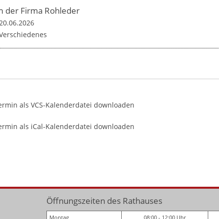
um der Firma Rohleder
20.06.2026
Verschiedenes
ermin als VCS-Kalenderdatei downloaden
rmin als iCal-Kalenderdatei downloaden
Öffnungszeiten des Rathauses
Montag
08:00 - 12:00 Uhr