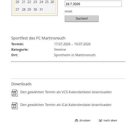
20
21
22
23
24
25
26
27
28
29
30
31
reset
Sportfest des FC Martinsreuth
Termin:
17.07.2026
–
19.07.2026
Kategorie:
Vereine
Ort:
Sportheim in Martinsreuth
Downloads
Den gewählten Termin als VCS-Kalenderdatei downloaden
Den gewählten Termin als iCal-Kalenderdatei downloaden
drucken
nach oben