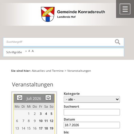
Zum Inhalt
,
zur Navigation
oder
zur Startseite
springen.
chließen
M
suchen
A
A
Schriftgröße
A
Sie sind hier:
Aktuelles und Termine
>
Veranstaltungen
Veranstaltungen
Kategorie
Juli 2026
Mo
Di
Mi
Do
Fr
Sa
So
Suchwort
1
2
3
4
5
Datum
6
7
8
9
10
11
12
13
14
15
16
17
18
19
bis: