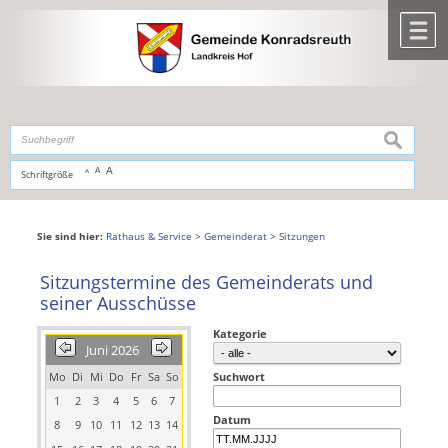
Zum Inhalt
,
zur Navigation
oder
zur Startseite
springen.
chließen
M
suchen
A
A
Schriftgröße
A
Sie sind hier:
Rathaus & Service
>
Gemeinderat
>
Sitzungen
Sitzungstermine des Gemeinderats und
seiner Ausschüsse
Kategorie
Juni 2026
Mo
Di
Mi
Do
Fr
Sa
So
Suchwort
1
2
3
4
5
6
7
Datum
8
9
10
11
12
13
14