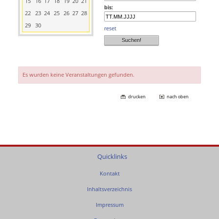
15
16
17
18
19
20
21
bis:
22
23
24
25
26
27
28
29
30
reset
Es wurden keine Veranstaltungen gefunden.
drucken
nach oben
Quicklinks
Kontakt
Inhaltsverzeichnis
Impressum