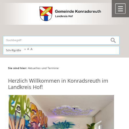
Zum Inhalt
,
zur Navigation
oder
zur Startseite
springen.
chließen
M
suchen
A
A
Schriftgröße
A
Sie sind hier:
Aktuelles und Termine
Herzlich Willkommen in Konradsreuth im
Landkreis Hof!