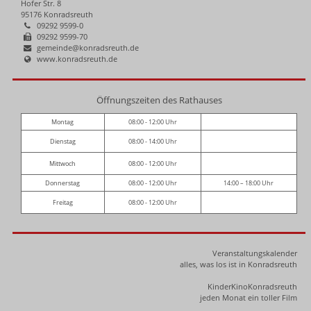
Hofer Str. 8
95176 Konradsreuth
09292 9599-0
09292 9599-70
gemeinde@konradsreuth.de
www.konradsreuth.de
Öffnungszeiten des Rathauses
Montag
08:00 - 12:00 Uhr
Dienstag
08:00 - 14:00 Uhr
Mittwoch
08:00 - 12:00 Uhr
Donnerstag
08:00 - 12:00 Uhr
14:00 – 18:00 Uhr
Freitag
08:00 - 12:00 Uhr
Veranstaltungskalender
alles, was los ist in Konradsreuth
KinderKinoKonradsreuth
jeden Monat ein toller Film